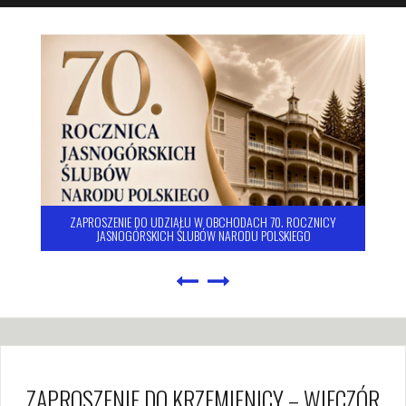
ZAPROSZENIE DO UDZIAŁU W OBCHODACH 70. ROCZNICY
JASNOGÓRSKICH ŚLUBÓW NARODU POLSKIEGO
ZAPROSZENIE DO KRZEMIENICY – WIECZÓR