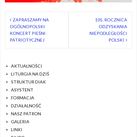
Nawigacja
ZAPRASZAMY NA
105. ROCZNICA
wpisu
OGÓLNOPOLSKI
ODZYSKANIA
KONCERT PIEŚNI
NIEPODLEGŁOŚCI
PATRIOTYCZNEJ
POLSKI
AKTUALNOŚCI
LITURGIA NA DZIŚ
STRUKTUR DIAK
ASYSTENT
FORMACJA
DZIAŁALNOŚĆ
NASZ PATRON
GALERIA
LINKI