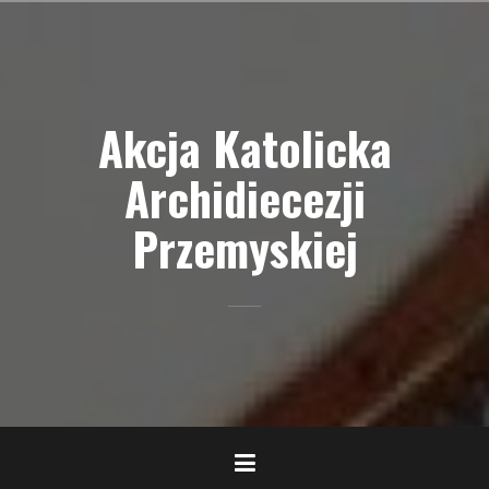
Przejdź
do
treści
Akcja Katolicka
Archidiecezji
Przemyskiej