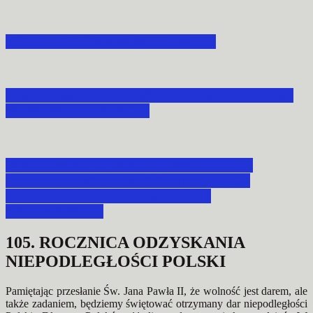
XX LECIE POAK W MORAWSKU
ABP ADAM SZAL POWOŁAŁ PREZESA DIAK
NA NOWĄ KADENCJĘ
W PRZEMYŚLU OBRADOWAŁA RADA
DIECEZJALNEGO INSTYTUTU AKCJI
KATOLICKIEJ ARCHIDIECEZJI
PRZEMYSKIEJ
105. ROCZNICA ODZYSKANIA
NIEPODLEGŁOŚCI POLSKI
Pamiętając przesłanie Św. Jana Pawła II, że wolność jest darem, ale
także zadaniem, będziemy świętować otrzymany dar niepodległości