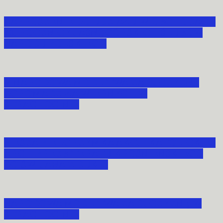
ZAPROSZENIE DO UDZIAŁU W OBCHODACH
70. ROCZNICY JASNOGÓRSKICH ŚLUBÓW
NARODU POLSKIEGO
V NARODOWA MODLITWA ZA OJCZYZNĘ
ZGROMADZIŁA WIERNYCH W
STRACHOCINIE
PIESZA PIELGRZYMKA AKCJI KATOLICKIEJ
ARCHIPREZBITERATU KROŚNIEŃSKIEGO
DO ŚW. JANA Z DUKLI
NARODOWA MODLITWA ZA OJCZYZNĘ W
STRACHOCINIE