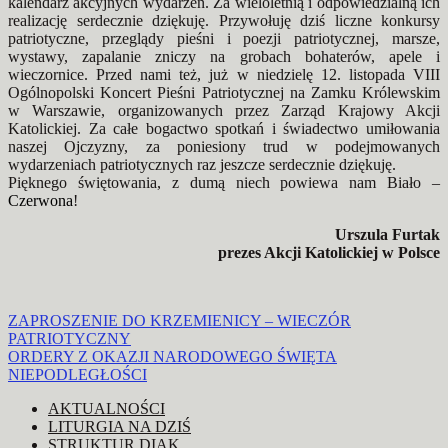
kalendarz akcyjnych wydarzeń. Za wieloletnią i odpowiedzialną ich
realizację serdecznie dziękuję. Przywołuję dziś liczne konkursy
patriotyczne, przeglądy pieśni i poezji patriotycznej, marsze,
wystawy, zapalanie zniczy na grobach bohaterów, apele i
wieczornice. Przed nami też, już w niedzielę 12. listopada VIII
Ogólnopolski Koncert Pieśni Patriotycznej na Zamku Królewskim
w Warszawie, organizowanych przez Zarząd Krajowy Akcji
Katolickiej. Za całe bogactwo spotkań i świadectwo umiłowania
naszej Ojczyzny, za poniesiony trud w podejmowanych
wydarzeniach patriotycznych raz jeszcze serdecznie dziękuję.
Pięknego świętowania, z dumą niech powiewa nam Biało –
Czerwona
!
Urszula Furtak
prezes Akcji Katolickiej w Polsce
Nawigacja
ZAPROSZENIE DO KRZEMIENICY – WIECZÓR
PATRIOTYCZNY
wpisu
ORDERY Z OKAZJI NARODOWEGO ŚWIĘTA
NIEPODLEGŁOŚCI
AKTUALNOŚCI
LITURGIA NA DZIŚ
STRUKTUR DIAK