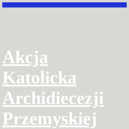
Przejdź
do
treści
Akcja
Katolicka
Archidiecezji
Przemyskiej