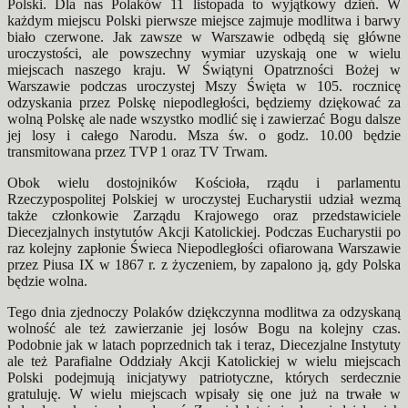
Polski. Dla nas Polaków 11 listopada to wyjątkowy dzień. W
każdym miejscu Polski pierwsze miejsce zajmuje modlitwa i barwy
biało czerwone. Jak zawsze w Warszawie odbędą się główne
uroczystości, ale powszechny wymiar uzyskają one w wielu
miejscach naszego kraju. W Świątyni Opatrzności Bożej w
Warszawie podczas uroczystej Mszy Święta w 105. rocznicę
odzyskania przez Polskę niepodległości, będziemy dziękować za
wolną Polskę ale nade wszystko modlić się i zawierzać Bogu dalsze
jej losy i całego Narodu. Msza św. o godz. 10.00 będzie
transmitowana przez TVP 1 oraz TV Trwam.
Obok wielu dostojników Kościoła, rządu i parlamentu
Rzeczypospolitej Polskiej w uroczystej Eucharystii udział wezmą
także członkowie Zarządu Krajowego oraz przedstawiciele
Diecezjalnych instytutów Akcji Katolickiej. Podczas Eucharystii po
raz kolejny zapłonie Świeca Niepodległości ofiarowana Warszawie
przez Piusa IX w 1867 r. z życzeniem, by zapalono ją, gdy Polska
będzie wolna.
Tego dnia zjednoczy Polaków dziękczynna modlitwa za odzyskaną
wolność ale też zawierzanie jej losów Bogu na kolejny czas.
Podobnie jak w latach poprzednich tak i teraz, Diecezjalne Instytuty
ale też Parafialne Oddziały Akcji Katolickiej w wielu miejscach
Polski podejmują inicjatywy patriotyczne, których serdecznie
gratuluję. W wielu miejscach wpisały się one już na trwałe w