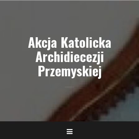
Przejdź
do
treści
Akcja Katolicka
Archidiecezji
Przemyskiej