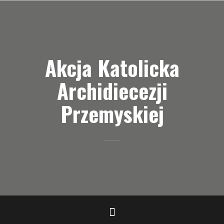
Przejdź
do
treści
Akcja Katolicka
Archidiecezji
Przemyskiej