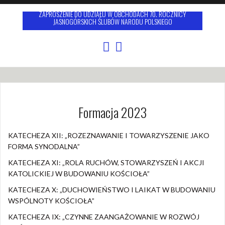
ZAPROSZENIE DO UDZIAŁU W OBCHODACH 70. ROCZNICY
JASNOGÓRSKICH ŚLUBÓW NARODU POLSKIEGO
Formacja 2023
KATECHEZA XII: „ROZEZNAWANIE I TOWARZYSZENIE JAKO
FORMA SYNODALNA”
KATECHEZA XI: „ROLA RUCHÓW, STOWARZYSZEŃ I AKCJI
KATOLICKIEJ W BUDOWANIU KOŚCIOŁA”
KATECHEZA X: „DUCHOWIEŃSTWO I LAIKAT W BUDOWANIU
WSPÓLNOTY KOŚCIOŁA”
KATECHEZA IX: „CZYNNE ZAANGAŻOWANIE W ROZWÓJ