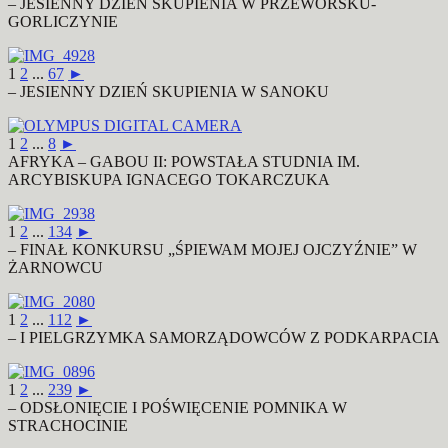
– JESIENNY DZIEŃ SKUPIENIA W PRZEWORSKU-
GORLICZYNIE
1
2
...
67
►
– JESIENNY DZIEŃ SKUPIENIA W SANOKU
1
2
...
8
►
AFRYKA – GABOU II: POWSTAŁA STUDNIA IM.
ARCYBISKUPA IGNACEGO TOKARCZUKA
1
2
...
134
►
– FINAŁ KONKURSU „ŚPIEWAM MOJEJ OJCZYŹNIE” W
ŻARNOWCU
1
2
...
112
►
– I PIELGRZYMKA SAMORZĄDOWCÓW Z PODKARPACIA
1
2
...
239
►
– ODSŁONIĘCIE I POŚWIĘCENIE POMNIKA W
STRACHOCINIE