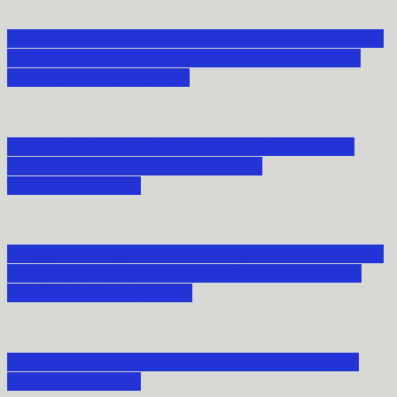
ZAPROSZENIE DO UDZIAŁU W OBCHODACH
70. ROCZNICY JASNOGÓRSKICH ŚLUBÓW
NARODU POLSKIEGO
V NARODOWA MODLITWA ZA OJCZYZNĘ
ZGROMADZIŁA WIERNYCH W
STRACHOCINIE
PIESZA PIELGRZYMKA AKCJI KATOLICKIEJ
ARCHIPREZBITERATU KROŚNIEŃSKIEGO
DO ŚW. JANA Z DUKLI
NARODOWA MODLITWA ZA OJCZYZNĘ W
STRACHOCINIE