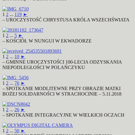
1
2
...
119
►
– UROCZYSTOŚĆ CHRYSTUSA KRÓLA WSZECHŚWIATA
1
2
...
5
►
– KOŚCIÓŁ W NUNGUI W EKWADORZE
1
2
...
10
►
– GMINNE UROCZYSTOŚCI 100-LECIA ODZYSKANIA
NIEPODLEGŁOŚCI W POLAŃCZYKU
1
2
...
76
►
– SPOTKANIE MODLITEWNE PRZY OBRAZIE MATKI
BOŻEJ SOLIDARNOŚCI W STRACHOCINIE – 5.11.2018
1
2
...
26
►
– SPOTKANIE INTEGRACYJNE W WIELKICH OCZACH
1
2
...
50
►