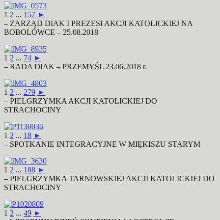
1
2
...
157
►
– ZARZĄD DIAK I PREZESI AKCJI KATOLICKIEJ NA
BOBOLÓWCE – 25.08.2018
1
2
...
74
►
– RADA DIAK – PRZEMYŚL 23.06.2018 r.
1
2
...
279
►
– PIELGRZYMKA AKCJI KATOLICKIEJ DO
STRACHOCINY
1
2
...
18
►
– SPOTKANIE INTEGRACYJNE W MIĘKISZU STARYM
1
2
...
188
►
– PIELGRZYMKA TARNOWSKIEJ AKCJI KATOLICKIEJ DO
STRACHOCINY
1
2
...
49
►