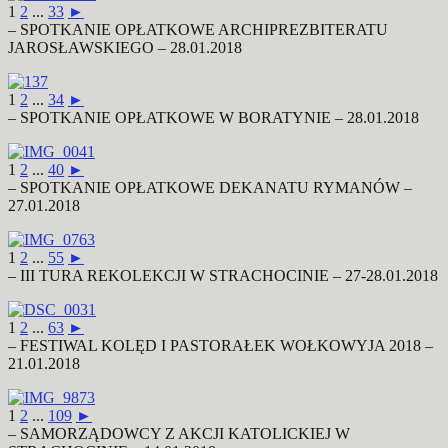
1
2
...
33
►
– SPOTKANIE OPŁATKOWE ARCHIPREZBITERATU
JAROSŁAWSKIEGO – 28.01.2018
1
2
...
34
►
– SPOTKANIE OPŁATKOWE W BORATYNIE – 28.01.2018
1
2
...
40
►
– SPOTKANIE OPŁATKOWE DEKANATU RYMANÓW –
27.01.2018
1
2
...
55
►
– III TURA REKOLEKCJI W STRACHOCINIE – 27-28.01.2018
1
2
...
63
►
– FESTIWAL KOLĘD I PASTORAŁEK WOŁKOWYJA 2018 –
21.01.2018
1
2
...
109
►
– SAMORZĄDOWCY Z AKCJI KATOLICKIEJ W