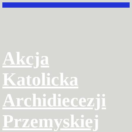
Przejdź
do
treści
Akcja
Katolicka
Archidiecezji
Przemyskiej