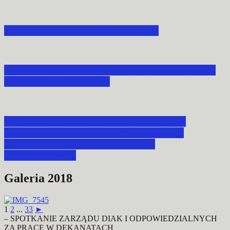
XX LECIE POAK W MORAWSKU
ABP ADAM SZAL POWOŁAŁ PREZESA DIAK
NA NOWĄ KADENCJĘ
W PRZEMYŚLU OBRADOWAŁA RADA
DIECEZJALNEGO INSTYTUTU AKCJI
KATOLICKIEJ ARCHIDIECEZJI
PRZEMYSKIEJ
Galeria 2018
1
2
...
33
►
– SPOTKANIE ZARZĄDU DIAK I ODPOWIEDZIALNYCH
ZA PRACĘ W DEKANATACH