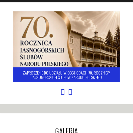
ZAPROSZENIE DO UDZIAŁU W OBCHODACH 70. ROCZNICY
JASNOGÓRSKICH ŚLUBÓW NARODU POLSKIEGO
GALERIA