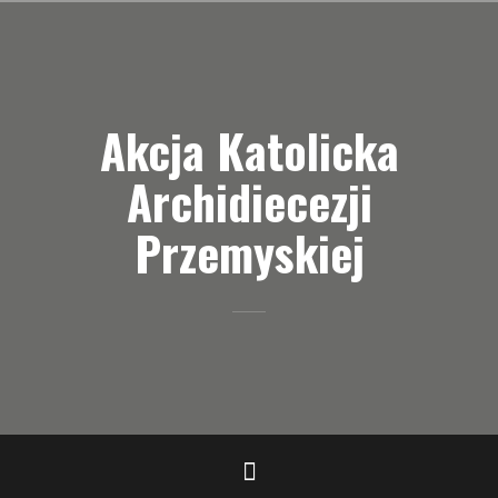
Przejdź
do
treści
Akcja Katolicka
Archidiecezji
Przemyskiej