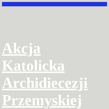
Przejdź
do
treści
Akcja
Katolicka
Archidiecezji
Przemyskiej