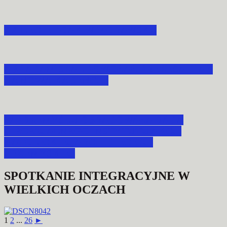
XX LECIE POAK W MORAWSKU
ABP ADAM SZAL POWOŁAŁ PREZESA DIAK
NA NOWĄ KADENCJĘ
W PRZEMYŚLU OBRADOWAŁA RADA
DIECEZJALNEGO INSTYTUTU AKCJI
KATOLICKIEJ ARCHIDIECEZJI
PRZEMYSKIEJ
SPOTKANIE INTEGRACYJNE W
WIELKICH OCZACH
1
2
...
26
►