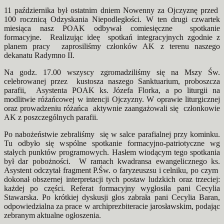
11 października był ostatnim dniem Nowenny za Ojczyznę przed
100 rocznicą Odzyskania Niepodległości. W ten drugi czwartek
miesiąca nasz POAK odbywał comiesięczne spotkanie
formacyjne. Realizując ideę spotkań integracyjnych zgodnie z
planem pracy zaprosiliśmy członków AK z terenu naszego
dekanatu Radymno II.
Na godz. 17.00 wszyscy zgromadziliśmy się na Mszy Św.
celebrowanej przez kustosza naszego Sanktuarium, proboszcza
parafii, Asystenta POAK ks. Józefa Florka, a po liturgii na
modlitwie różańcowej w intencji Ojczyzny. W oprawie liturgicznej
oraz prowadzeniu różańca aktywnie zaangażowali się członkowie
AK z poszczególnych parafii.
Po nabożeństwie zebraliśmy się w salce parafialnej przy kominku.
Tu odbyło się wspólne spotkanie formacyjno-patriotyczne wg
stałych punktów programowych. Hasłem wiodącym tego spotkania
był dar pobożności. W ramach kwadransa ewangelicznego ks.
Asystent odczytał fragment P.Św. o faryzeuszsu i celniku, po czym
dokonał obszernej interpretacji tych postaw ludzkich oraz trzeciej:
każdej po części. Referat formacyjny wygłosiła pani Cecylia
Stawarska. Po krótkiej dyskusji głos zabrała pani Cecylia Baran,
odpowiedzialna za prace w archiprezbiteracie jarosławskim, podając
zebranym aktualne ogłoszenia.