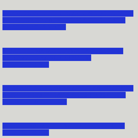
ZAPROSZENIE DO UDZIAŁU W OBCHODACH
70. ROCZNICY JASNOGÓRSKICH ŚLUBÓW
NARODU POLSKIEGO
V NARODOWA MODLITWA ZA OJCZYZNĘ
ZGROMADZIŁA WIERNYCH W
STRACHOCINIE
PIESZA PIELGRZYMKA AKCJI KATOLICKIEJ
ARCHIPREZBITERATU KROŚNIEŃSKIEGO
DO ŚW. JANA Z DUKLI
NARODOWA MODLITWA ZA OJCZYZNĘ W
STRACHOCINIE