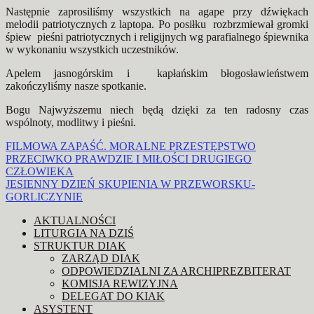
Następnie zaprosiliśmy wszystkich na agape przy dźwiękach
melodii patriotycznych z laptopa. Po posiłku rozbrzmiewał gromki
śpiew pieśni patriotycznych i religijnych wg parafialnego śpiewnika
w wykonaniu wszystkich uczestników.
Apelem jasnogórskim i kapłańskim błogosławieństwem
zakończyliśmy nasze spotkanie.
Bogu Najwyższemu niech będą dzięki za ten radosny czas
wspólnoty, modlitwy i pieśni.
Nawigacja
FILMOWA ZAPAŚĆ. MORALNE PRZESTĘPSTWO
PRZECIWKO PRAWDZIE I MIŁOŚCI DRUGIEGO
wpisu
CZŁOWIEKA
JESIENNY DZIEŃ SKUPIENIA W PRZEWORSKU-
GORLICZYNIE
AKTUALNOŚCI
LITURGIA NA DZIŚ
STRUKTUR DIAK
ZARZĄD DIAK
ODPOWIEDZIALNI ZA ARCHIPREZBITERAT
KOMISJA REWIZYJNA
DELEGAT DO KIAK
ASYSTENT