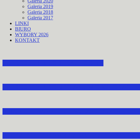
Galeria 2020
Galeria 2019
Galeria 2018
Galeria 2017
LINKI
BIURO
WYBORY 2026
KONTAKT
ZAPROSZENIE DO STRACHOCINY
ZAPROSZENIE DO UDZIAŁU W OBCHODACH 
V NARODOWA MODLITWA ZA OJCZYZNĘ ZGR
PIESZA PIELGRZYMKA AKCJI KATOLICKIEJ 