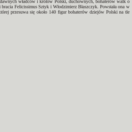
adawnych władców i królów Polski, duchownych, bohaterów walk o
li bracia Felicissimus Sztyk i Włodzimierz Błaszczyk. Powstała ona w
której przesuwa się około 140 figur bohaterów dziejów Polski na tle