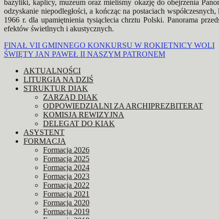
bazyliki, kaplicy, muzeum oraz mieliśmy okazję do obejrzenia Panor
odzyskanie niepodległości, a kończąc na postaciach współczesnych, k
1966 r. dla upamiętnienia tysiąclecia chrztu Polski. Panorama prze
efektów świetlnych i akustycznych.
Nawigacja
FINAŁ VII GMINNEGO KONKURSU W ROKIETNICY WOLI
ŚWIĘTY JAN PAWEŁ II NASZYM PATRONEM
wpisu
AKTUALNOŚCI
LITURGIA NA DZIŚ
STRUKTUR DIAK
ZARZĄD DIAK
ODPOWIEDZIALNI ZA ARCHIPREZBITERAT
KOMISJA REWIZYJNA
DELEGAT DO KIAK
ASYSTENT
FORMACJA
Formacja 2026
Formacja 2025
Formacja 2024
Formacja 2023
Formacja 2022
Formacja 2021
Formacja 2020
Formacja 2019