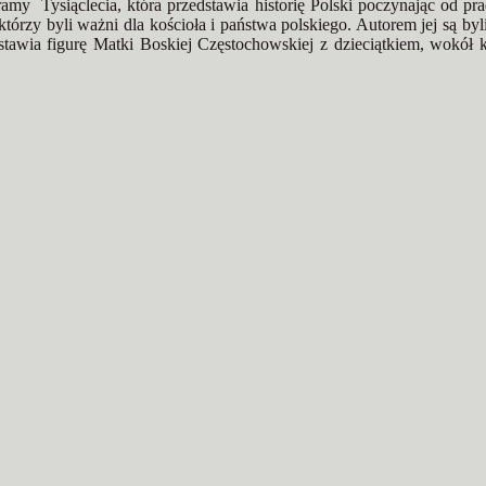
amy Tysiąclecia, która przedstawia historię Polski
poczynając od pr
tórzy byli ważni dla kościoła i państwa polskiego. Autorem jej są by
dstawia figurę Matki Boskiej Częstochowskiej z dzieciątkiem, wokół 