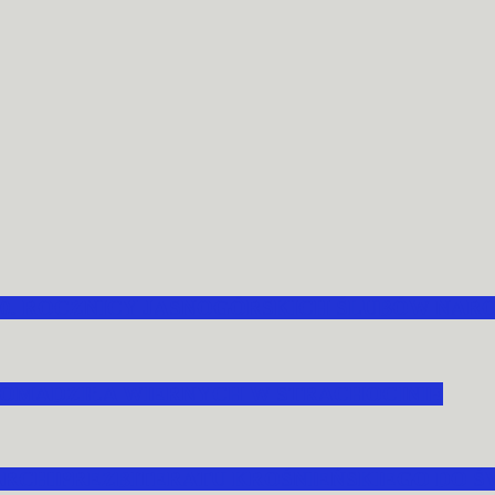
70. ROCZNICY JASNOGÓRSKICH ŚLUBÓW NAR
OMADZIŁA WIERNYCH W STRACHOCINIE
ARCHIPREZBITERATU KROŚNIEŃSKIEGO DO ŚW