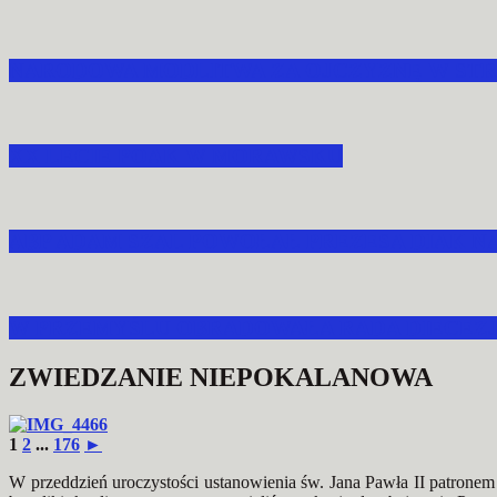
NARODOWA MODLITWA ZA OJCZYZNĘ W STR
XX LECIE POAK W MORAWSKU
ABP ADAM SZAL POWOŁAŁ PREZESA DIAK N
W PRZEMYŚLU OBRADOWAŁA RADA DIECEZJA
ZWIEDZANIE NIEPOKALANOWA
1
2
...
176
►
W przeddzień uroczystości ustanowienia św. Jana Pawła II patronem A