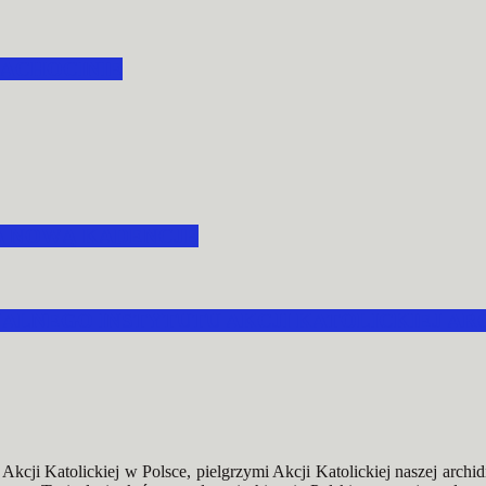
ACHOCINIE
A NOWĄ KADENCJĘ
LNEGO INSTYTUTU AKCJI KATOLICKIEJ ARC
kcji Katolickiej w Polsce, pielgrzymi Akcji Katolickiej naszej archid