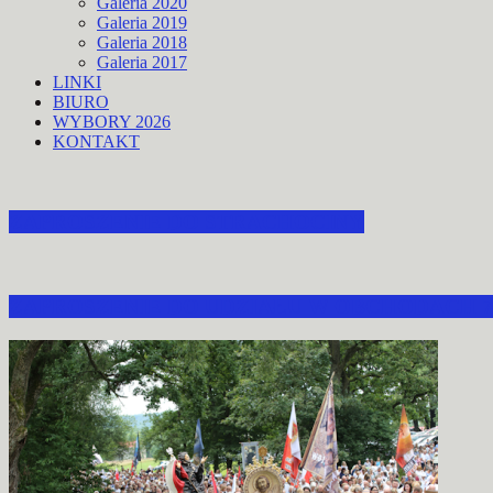
Galeria 2020
Galeria 2019
Galeria 2018
Galeria 2017
LINKI
BIURO
WYBORY 2026
KONTAKT
ZAPROSZENIE DO STRACHOCINY
ZAPROSZENIE DO UDZIAŁU W OBCHODACH 