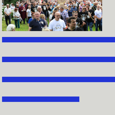
V NARODOWA MODLITWA ZA OJCZYZNĘ ZGR
PIESZA PIELGRZYMKA AKCJI KATOLICKIEJ 
NARODOWA MODLITWA ZA OJCZYZNĘ W STR
XX LECIE POAK W MORAWSKU