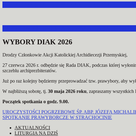
ABP ADAM SZAL POWOŁAŁ PREZESA DIAK N
W PRZEMYŚLU OBRADOWAŁA RADA DIECEZJA
WYBORY DIAK 2026
Drodzy Członkowie Akcji Katolickiej Archidiecezji Przemyskiej,
27 czerwca 2026 r. odbędzie się Rada DIAK, podczas której wyłon
szczeblu archiprezbiteratów.
Już po raz kolejny będziemy przeprowadzać tzw. prawybory, aby w
W najbliższą sobotę, tj.
30 maja 2026 roku
, zapraszamy wszystkich
Początek spotkania o godz. 9.00.
Nawigacja
UROCZYSTOŚCI POGRZEBOWE ŚP. ABP. JÓZEFA MICHAL
SPOTKANIE PRAWYBORCZE W STRACHOCINIE
wpisu
AKTUALNOŚCI
LITURGIA NA DZIŚ