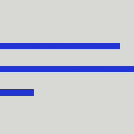
OMADZIŁA WIERNYCH W STRACHOCINIE
ARCHIPREZBITERATU KROŚNIEŃSKIEGO DO ŚW
ACHOCINIE