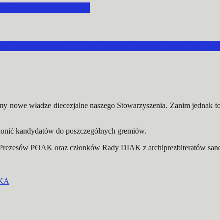
A NOWĄ KADENCJĘ
LNEGO INSTYTUTU AKCJI KATOLICKIEJ ARC
imy nowe władze diecezjalne naszego Stowarzyszenia. Zanim jednak t
yłonić kandydatów do poszczególnych gremiów.
 Prezesów POAK oraz członków Rady DIAK z archiprezbiteratów sano
IKA