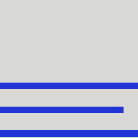
70. ROCZNICY JASNOGÓRSKICH ŚLUBÓW NAR
OMADZIŁA WIERNYCH W STRACHOCINIE
ARCHIPREZBITERATU KROŚNIEŃSKIEGO DO ŚW