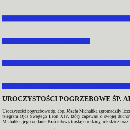
NARODOWA MODLITWA ZA OJCZYZNĘ W STR
XX LECIE POAK W MORAWSKU
ABP ADAM SZAL POWOŁAŁ PREZESA DIAK N
W PRZEMYŚLU OBRADOWAŁA RADA DIECEZJA
UROCZYSTOŚCI POGRZEBOWE ŚP. AB
Uroczystości pogrzebowe śp. abp.
Józefa Michalika
zgromadziły licz
telegram Ojca Świętego
Leon XIV
, który zapewnił o swojej ducho
Michalika, jego oddanie Kościołowi, troskę o rodziny, młodzież ora