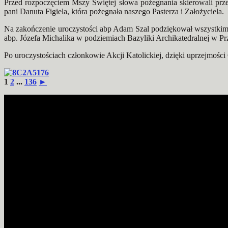
Przed rozpoczęciem Mszy Świętej słowa pożegnania skierowali przeds
pani
Danuta Figiela
, która pożegnała naszego Pasterza i Założyciela.
Na zakończenie uroczystości abp
Adam Szal
podziękował wszystkim 
abp. Józefa Michalika w podziemiach Bazyliki Archikatedralnej w Pr
Po uroczystościach członkowie Akcji Katolickiej, dzięki uprzejmości
1
2
...
136
►