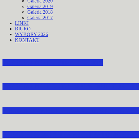
Galeria 2020
Galeria 2019
Galeria 2018
Galeria 2017
LINKI
BIURO
WYBORY 2026
KONTAKT
ZAPROSZENIE DO STRACHOCINY
ZAPROSZENIE DO UDZIAŁU W OBCHODACH 
V NARODOWA MODLITWA ZA OJCZYZNĘ ZGR
PIESZA PIELGRZYMKA AKCJI KATOLICKIEJ 