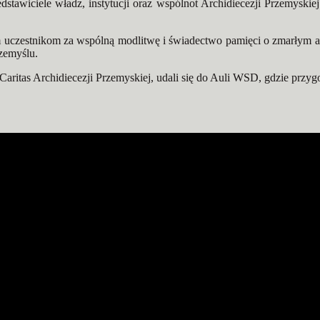
tawiciele władz, instytucji oraz wspólnot Archidiecezji Przemyskiej.
uczestnikom za wspólną modlitwę i świadectwo pamięci o zmarłym ar
zemyślu.
Caritas Archidiecezji Przemyskiej
, udali się do Auli WSD, gdzie przyg