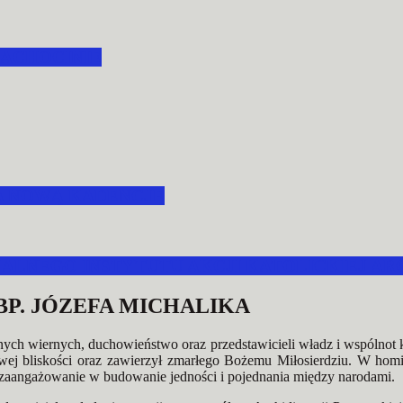
ACHOCINIE
A NOWĄ KADENCJĘ
LNEGO INSTYTUTU AKCJI KATOLICKIEJ ARC
P. JÓZEFA MICHALIKA
nych wiernych, duchowieństwo oraz przedstawicieli władz i wspólnot 
wej bliskości oraz zawierzył zmarłego Bożemu Miłosierdziu. W homi
z zaangażowanie w budowanie jedności i pojednania między narodami.