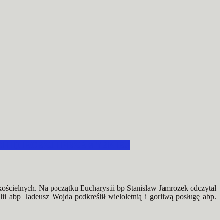
HIDIECEZJI PRZEMYSKIEJ
kościelnych. Na początku Eucharystii bp
Stanisław Jamrozek
odczytał
lii abp
Tadeusz Wojda
podkreślił wieloletnią i gorliwą posługę abp.