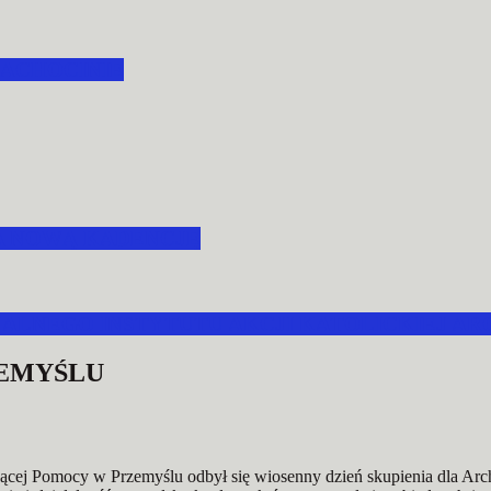
ACHOCINIE
A NOWĄ KADENCJĘ
LNEGO INSTYTUTU AKCJI KATOLICKIEJ ARC
ZEMYŚLU
ej Pomocy w Przemyślu odbył się wiosenny dzień skupienia dla Archi