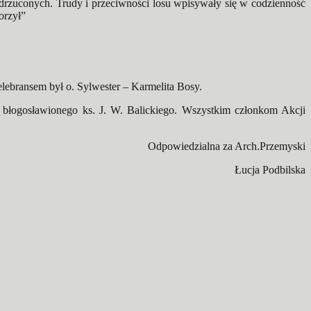
i odrzuconych. Trudy i przeciwności losu wpisywały się w codzienność
orzył”
lebransem był o. Sylwester – Karmelita Bosy.
 błogosławionego ks. J. W. Balickiego. Wszystkim członkom Akcji
Odpowiedzialna za Arch.Przemyski
Łucja Podbilska