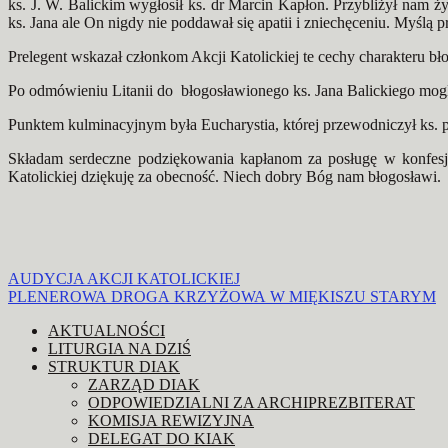
ks. J. W. Balickim wygłosił ks. dr Marcin Kapłon. Przybliżył nam ży
ks. Jana ale On nigdy nie poddawał się apatii i zniechęceniu. Myślą
Prelegent wskazał członkom Akcji Katolickiej te cechy charakteru 
Po odmówieniu Litanii do błogosławionego ks. Jana Balickiego mogliś
Punktem kulminacyjnym była Eucharystia, której przewodniczył ks. p
Składam serdeczne podziękowania kapłanom za posługę w konfesjo
Katolickiej dziękuję za obecność. Niech dobry Bóg nam błogosławi.
Nawigacja
AUDYCJA AKCJI KATOLICKIEJ
PLENEROWA DROGA KRZYŻOWA W MIĘKISZU STARYM
wpisu
AKTUALNOŚCI
LITURGIA NA DZIŚ
STRUKTUR DIAK
ZARZĄD DIAK
ODPOWIEDZIALNI ZA ARCHIPREZBITERAT
KOMISJA REWIZYJNA
DELEGAT DO KIAK