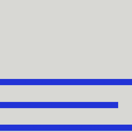
70. ROCZNICY JASNOGÓRSKICH ŚLUBÓW NAR
OMADZIŁA WIERNYCH W STRACHOCINIE
ARCHIPREZBITERATU KROŚNIEŃSKIEGO DO ŚW