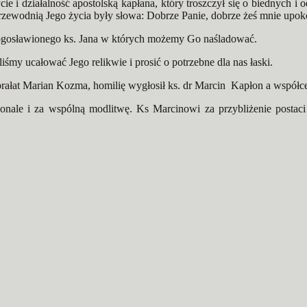
cie i działalność apostolską kapłana, który troszczył się o biednych 
 przewodnią Jego życia były słowa: Dobrze Panie, dobrze żeś mnie upok
błogosławionego ks. Jana w których możemy Go naśladować.
my ucałować Jego relikwie i prosić o potrzebne dla nas łaski.
rałat Marian Kozma, homilię wygłosił ks. dr Marcin Kapłon a współce
nale i za wspólną modlitwę. Ks Marcinowi za przybliżenie postaci