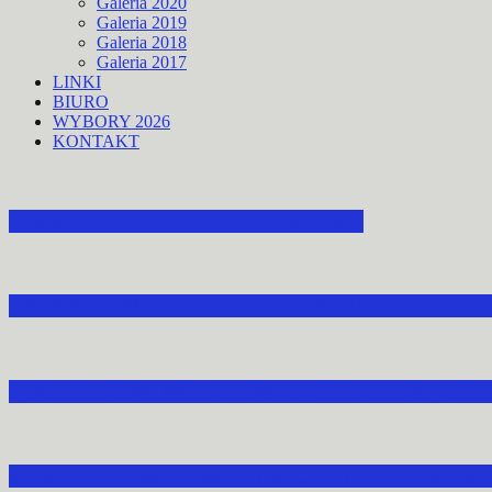
Galeria 2020
Galeria 2019
Galeria 2018
Galeria 2017
LINKI
BIURO
WYBORY 2026
KONTAKT
ZAPROSZENIE DO STRACHOCINY
ZAPROSZENIE DO UDZIAŁU W OBCHODACH 
V NARODOWA MODLITWA ZA OJCZYZNĘ ZGR
PIESZA PIELGRZYMKA AKCJI KATOLICKIEJ 