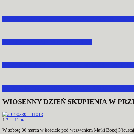
NARODOWA MODLITWA ZA OJCZYZNĘ W STR
XX LECIE POAK W MORAWSKU
ABP ADAM SZAL POWOŁAŁ PREZESA DIAK N
W PRZEMYŚLU OBRADOWAŁA RADA DIECEZJA
WIOSENNY DZIEŃ SKUPIENIA W PR
1
2
...
11
►
W sobotę 30 marca w kościele pod wezwaniem Matki Bożej Nieustając