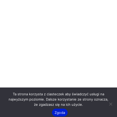
ROK DUSZPASTERSKI 2025/2026 UCZNIOWIE –
MISJONARZE
RADIO FARA
Copyright © 2006-2026 Czesław Urban
Ta strona korzysta z ciasteczek aby świadczyć usługi na
Akcja Katolicka Archidiecezji Przemyskiej
najwyższym poziomie. Dalsze korzystanie ze strony oznacza,
że zgadzasz się na ich użycie.
Zgoda