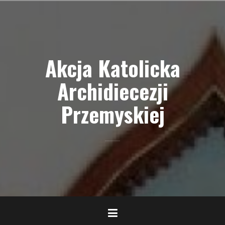
Przejdź
do
treści
Akcja Katolicka
Archidiecezji
Przemyskiej