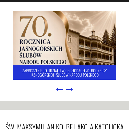
ZAPROSZENIE DO UDZIAŁU W OBCHODACH 70. ROCZNICY
JASNOGÓRSKICH ŚLUBÓW NARODU POLSKIEGO
ŚW. MAKSYMILIAN KOLBE I AKCJA KATOLICKA