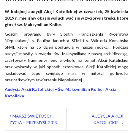
W kolejnej audycji Akcji Katolickiej w czwartek, 25 kwietnia
2019 r., mieliśmy okazję wsłuchiwać się w życiorys i treści, które
głosił św. Maksymilian Kolbe.
Gośćmi programu były Siostry Franciszkanki Rycerstwa
Niepokalanej: s. Paulina Januchta SFMI i s. Wiktoria Komańska
SFMI, które na co dzień posługują w naszej redakcji. Podczas
audycji mówiły o związku św. Maksymiliana z naszą archidiecezją,
zacytowały fragmenty jego artykułu na temat Akcji Katolickiej
oraz wskazały w jaki sposób członkowie Akcji Katolickiej mogą
naśladować tego świętego m.in. w miłości, gorliwości
oraz całkowitym zawierzeniu Niepokalanej.
Audycja Akcji Katolickiej – Św. Maksymilian Kolbe i Akcja
Katolicka
Nawigacja
MARSZ ŚWIĘTOŚCI
AUDYCJA AKCJI
wpisu
ŻYCIA – PRZEMYŚL 2019
KATOLICKIEJ