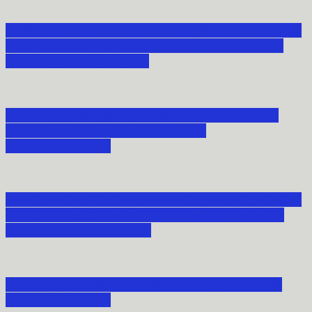
ZAPROSZENIE DO UDZIAŁU W OBCHODACH
70. ROCZNICY JASNOGÓRSKICH ŚLUBÓW
NARODU POLSKIEGO
V NARODOWA MODLITWA ZA OJCZYZNĘ
ZGROMADZIŁA WIERNYCH W
STRACHOCINIE
PIESZA PIELGRZYMKA AKCJI KATOLICKIEJ
ARCHIPREZBITERATU KROŚNIEŃSKIEGO
DO ŚW. JANA Z DUKLI
NARODOWA MODLITWA ZA OJCZYZNĘ W
STRACHOCINIE