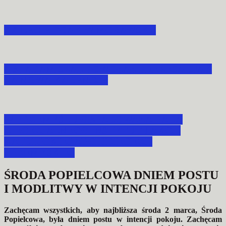
XX LECIE POAK W MORAWSKU
ABP ADAM SZAL POWOŁAŁ PREZESA DIAK
NA NOWĄ KADENCJĘ
W PRZEMYŚLU OBRADOWAŁA RADA
DIECEZJALNEGO INSTYTUTU AKCJI
KATOLICKIEJ ARCHIDIECEZJI
PRZEMYSKIEJ
ŚRODA POPIELCOWA DNIEM POSTU
I MODLITWY W INTENCJI POKOJU
Zachęcam wszystkich, aby najbliższa środa 2 marca, Środa
Popielcowa, była dniem postu w intencji pokoju. Zachęcam