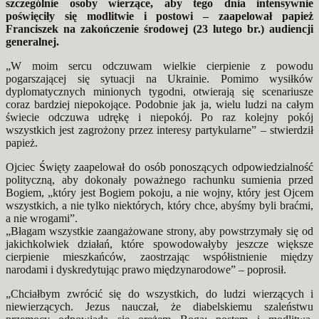
szczególnie osoby wierzące, aby tego dnia intensywnie
poświęciły się modlitwie i postowi – zaapelował papież
Franciszek na zakończenie środowej (23 lutego br.) audiencji
generalnej.
„W moim sercu odczuwam wielkie cierpienie z powodu
pogarszającej się sytuacji na Ukrainie. Pomimo wysiłków
dyplomatycznych minionych tygodni, otwierają się scenariusze
coraz bardziej niepokojące. Podobnie jak ja, wielu ludzi na całym
świecie odczuwa udrękę i niepokój. Po raz kolejny pokój
wszystkich jest zagrożony przez interesy partykularne” – stwierdził
papież.
Ojciec Święty zaapelował do osób ponoszących odpowiedzialność
polityczną, aby dokonały poważnego rachunku sumienia przed
Bogiem, „który jest Bogiem pokoju, a nie wojny, który jest Ojcem
wszystkich, a nie tylko niektórych, który chce, abyśmy byli braćmi,
a nie wrogami”.
„Błagam wszystkie zaangażowane strony, aby powstrzymały się od
jakichkolwiek działań, które spowodowałyby jeszcze większe
cierpienie mieszkańców, zaostrzając współistnienie między
narodami i dyskredytując prawo międzynarodowe” – poprosił.
„Chciałbym zwrócić się do wszystkich, do ludzi wierzących i
niewierzących. Jezus nauczał, że diabelskiemu szaleństwu