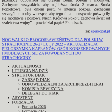
przemocy odpowiada się orężem Boga: postem i modlitwą.
Zachęcam wszystkich, aby najbliższa środa 2 marca, Środa
Popielcowa, była dniem postu w intencji pokoju. Zachęcam
szczególnie osoby wierzące, aby tego dnia intensywnie poświęciły
się modlitwie i postowi. Niech Królowa Pokoju zachowa świat od
szaleństwa wojny” – powiedział papież Franciszek.
za:
episkopat.pl
Nawigacja
NOC WALKI O BŁOGOSŁAWIEŃSTWO DLA POLSKI W
STRACHOCINIE 26-27 LUTY 2022 – AKTUALIZACJA
wpisu
PIELGRZYMKA KAPŁANÓW, OSÓB KONSEKROWANYCH
I MODLĄCYCH SIĘ ZA POWOŁANYCH DO
STRACHOCINY
AKTUALNOŚCI
LITURGIA NA DZIŚ
STRUKTUR DIAK
ZARZĄD DIAK
ODPOWIEDZIALNI ZA ARCHIPREZBITERAT
KOMISJA REWIZYJNA
DELEGAT DO KIAK
ASYSTENT
FORMACJA
Formacja 2026
Formacja 2025