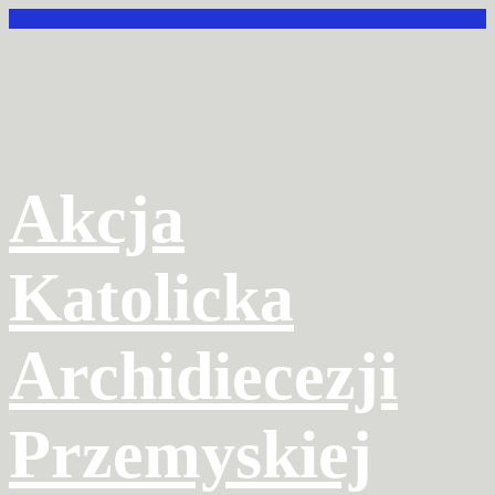
Przejdź
do
treści
Akcja
Katolicka
Archidiecezji
Przemyskiej