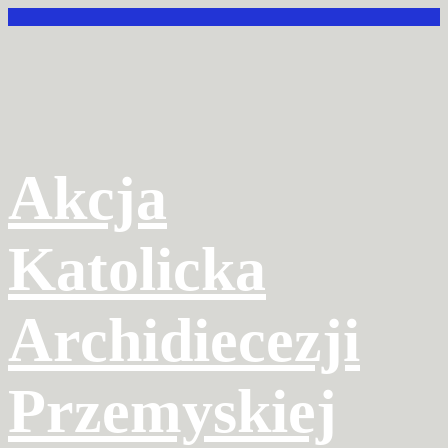
Przejdź
do
treści
Akcja
Katolicka
Archidiecezji
Przemyskiej