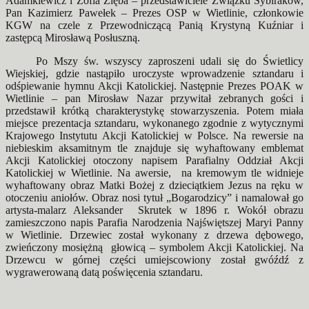
Adamkiewicz i Zofia Zięba – przedstawiciele Związku Sybiraków,
Pan Kazimierz Pawełek – Prezes OSP w Wietlinie, członkowie
KGW na czele z Przewodniczącą Panią Krystyną Kuźniar i
zastępcą Mirosławą Posłuszną.
Po Mszy św. wszyscy zaproszeni udali się do Świetlicy
Wiejskiej, gdzie nastąpiło uroczyste wprowadzenie sztandaru i
odśpiewanie hymnu Akcji Katolickiej. Następnie Prezes POAK w
Wietlinie – pan Mirosław Nazar przywitał zebranych gości i
przedstawił krótką charakterystykę stowarzyszenia. Potem miała
miejsce prezentacja sztandaru, wykonanego zgodnie z wytycznymi
Krajowego Instytutu Akcji Katolickiej w Polsce. Na rewersie na
niebieskim aksamitnym tle znajduje się wyhaftowany emblemat
Akcji Katolickiej otoczony napisem Parafialny Oddział Akcji
Katolickiej w Wietlinie. Na awersie, na kremowym tle widnieje
wyhaftowany obraz Matki Bożej z dzieciątkiem Jezus na ręku w
otoczeniu aniołów. Obraz nosi tytuł „Bogarodzicy” i namalował go
artysta-malarz Aleksander Skrutek w 1896 r. Wokół obrazu
zamieszczono napis Parafia Narodzenia Najświętszej Maryi Panny
w Wietlinie. Drzewiec został wykonany z drzewa dębowego,
zwieńczony mosiężną głowicą – symbolem Akcji Katolickiej. Na
Drzewcu w górnej części umiejscowiony został gwóźdź z
wygrawerowaną datą poświęcenia sztandaru.