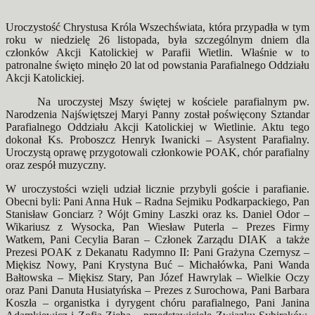
Uroczystość Chrystusa Króla Wszechświata, która przypadła w tym
roku w niedzielę 26 listopada, była szczególnym dniem dla
członków Akcji Katolickiej w Parafii Wietlin. Właśnie w to
patronalne święto minęło 20 lat od powstania Parafialnego Oddziału
Akcji Katolickiej.
Na uroczystej Mszy świętej w kościele parafialnym pw.
Narodzenia Najświętszej Maryi Panny został poświęcony Sztandar
Parafialnego Oddziału Akcji Katolickiej w Wietlinie. Aktu tego
dokonał Ks. Proboszcz Henryk Iwanicki – Asystent Parafialny.
Uroczystą oprawę przygotowali członkowie POAK, chór parafialny
oraz zespół muzyczny.
W uroczystości wzięli udział licznie przybyli goście i parafianie.
Obecni byli: Pani Anna Huk – Radna Sejmiku Podkarpackiego, Pan
Stanisław Gonciarz ? Wójt Gminy Laszki oraz ks. Daniel Odor –
Wikariusz z Wysocka, Pan Wiesław Puterla – Prezes Firmy
Watkem, Pani Cecylia Baran – Członek Zarządu DIAK a także
Prezesi POAK z Dekanatu Radymno II: Pani Grażyna Czernysz –
Miękisz Nowy, Pani Krystyna Buć – Michałówka, Pani Wanda
Bałtowska – Miękisz Stary, Pan Józef Hawrylak – Wielkie Oczy
oraz Pani Danuta Husiatyńska – Prezes z Surochowa, Pani Barbara
Koszła – organistka i dyrygent chóru parafialnego, Pani Janina