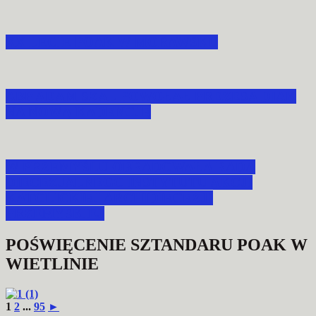
XX LECIE POAK W MORAWSKU
ABP ADAM SZAL POWOŁAŁ PREZESA DIAK
NA NOWĄ KADENCJĘ
W PRZEMYŚLU OBRADOWAŁA RADA
DIECEZJALNEGO INSTYTUTU AKCJI
KATOLICKIEJ ARCHIDIECEZJI
PRZEMYSKIEJ
POŚWIĘCENIE SZTANDARU POAK W
WIETLINIE
1
2
...
95
►