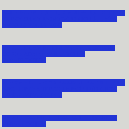
ZAPROSZENIE DO UDZIAŁU W OBCHODACH
70. ROCZNICY JASNOGÓRSKICH ŚLUBÓW
NARODU POLSKIEGO
V NARODOWA MODLITWA ZA OJCZYZNĘ
ZGROMADZIŁA WIERNYCH W
STRACHOCINIE
PIESZA PIELGRZYMKA AKCJI KATOLICKIEJ
ARCHIPREZBITERATU KROŚNIEŃSKIEGO
DO ŚW. JANA Z DUKLI
NARODOWA MODLITWA ZA OJCZYZNĘ W
STRACHOCINIE