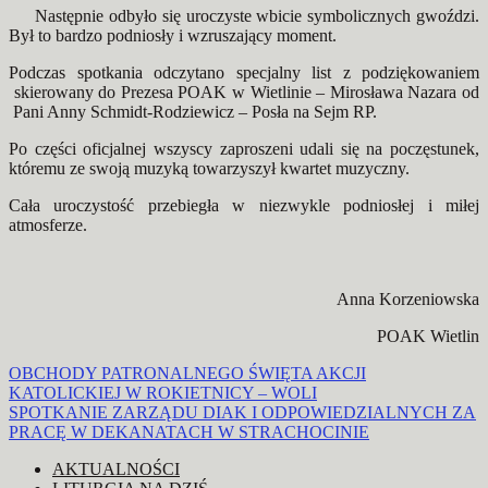
Następnie odbyło się uroczyste wbicie symbolicznych gwoździ.
Był to bardzo podniosły i wzruszający moment.
Podczas spotkania odczytano specjalny list z podziękowaniem
skierowany do Prezesa POAK w Wietlinie – Mirosława Nazara od
Pani Anny Schmidt-Rodziewicz – Posła na Sejm RP.
Po części oficjalnej wszyscy zaproszeni udali się na poczęstunek,
któremu ze swoją muzyką towarzyszył kwartet muzyczny.
Cała uroczystość przebiegła w niezwykle podniosłej i miłej
atmosferze.
Anna Korzeniowska
POAK Wietlin
Nawigacja
OBCHODY PATRONALNEGO ŚWIĘTA AKCJI
KATOLICKIEJ W ROKIETNICY – WOLI
wpisu
SPOTKANIE ZARZĄDU DIAK I ODPOWIEDZIALNYCH ZA
PRACĘ W DEKANATACH W STRACHOCINIE
AKTUALNOŚCI