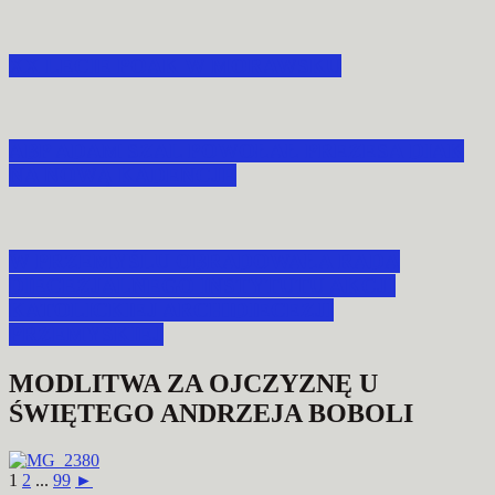
XX LECIE POAK W MORAWSKU
ABP ADAM SZAL POWOŁAŁ PREZESA DIAK
NA NOWĄ KADENCJĘ
W PRZEMYŚLU OBRADOWAŁA RADA
DIECEZJALNEGO INSTYTUTU AKCJI
KATOLICKIEJ ARCHIDIECEZJI
PRZEMYSKIEJ
MODLITWA ZA OJCZYZNĘ U
ŚWIĘTEGO ANDRZEJA BOBOLI
1
2
...
99
►