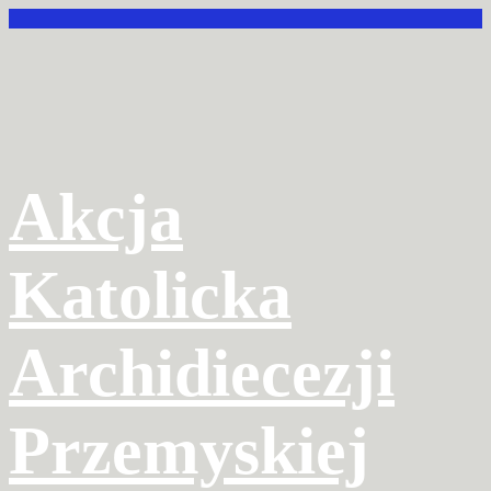
Przejdź
do
treści
Akcja
Katolicka
Archidiecezji
Przemyskiej