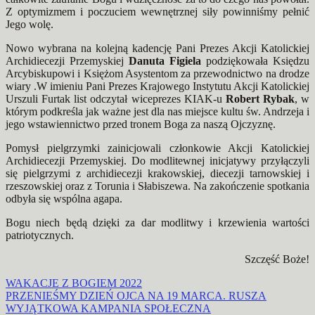
Z optymizmem i poczuciem wewnętrznej siły powinniśmy pełnić
Jego wolę.
Nowo wybrana na kolejną kadencję Pani Prezes Akcji Katolickiej
Archidiecezji Przemyskiej
Danuta Figiela
podziękowała Księdzu
Arcybiskupowi i Księżom Asystentom za przewodnictwo na drodze
wiary .W imieniu Pani Prezes Krajowego Instytutu Akcji Katolickiej
Urszuli Furtak list odczytał wiceprezes KIAK-u
Robert Rybak
, w
którym podkreśla jak ważne jest dla nas miejsce kultu św. Andrzeja i
jego wstawiennictwo przed tronem Boga za naszą Ojczyznę.
Pomysł pielgrzymki zainicjowali członkowie Akcji Katolickiej
Archidiecezji Przemyskiej. Do modlitewnej inicjatywy przyłączyli
się pielgrzymi z archidiecezji krakowskiej, diecezji tarnowskiej i
rzeszowskiej oraz z Torunia i Słabiszewa. Na zakończenie spotkania
odbyła się wspólna agapa.
Bogu niech będą dzięki za dar modlitwy i krzewienia wartości
patriotycznych.
Szczęść Boże!
Nawigacja
WAKACJE Z BOGIEM 2022
PRZENIEŚMY DZIEŃ OJCA NA 19 MARCA. RUSZA
wpisu
WYJĄTKOWA KAMPANIA SPOŁECZNA