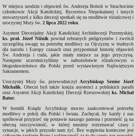
W miejscu urodzin i objawień św. Andrzeja Boboli w Strachocinie
członkowie Akcji Katolickiej, Rycerstwa Niepokalanej i innych
stowarzyszeń z kilku diecezji spotkali się na modlitwie różańcowej i
uroczystej Mszy św.
2 lipca 2022 roku
.
Asystent Diecezjalny Akcji Katolickiej Archidiecezji Przemyskiej,
ks. prał. Józef Niżnik
powitał zebranych pielgrzymów i zwrócił
szczególną uwagę na potrzebę modlitwy za Ojczyznę w trudnych
dla narodu i Europy czasach oraz przypomniał historię objawień
Św. Andrzeja i cuda, jakie miały miejsce za jego przyczyną.
Następnie uczestniczyliśmy w nabożeństwie różańcowym o
błogosławieństwo dla Polski przed wystawionym Najświętszym
Sakramentem.
Uroczystej Mszy św. przewodniczył
Arcybiskup Senior Józef
Michalik
. Obecni byli także księża asystenci z pobliskich parafii
oraz Asystent Akcji Katolickiej Diecezji Rzeszowskiej
ks. Michał
Bator
.
W homilii Ksiądz Arcybiskup mocno zaakcentował potrzebę
modlitwy o pokój dla Polski i świata. Zachęcał, by każdy z nas
spróbował przyjrzeć się postawie naszego patrona i przenieść ją na
obecną rzeczywistość, w której musimy rozeznawać czasy i
sytuacje, w jakich przyszło nam żyć. Bez wątpienia konieczne jest
całkowite zaufanie Bogu i wdzięczność za to do czego nas powołał.