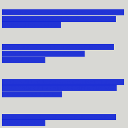
ZAPROSZENIE DO UDZIAŁU W OBCHODACH
70. ROCZNICY JASNOGÓRSKICH ŚLUBÓW
NARODU POLSKIEGO
V NARODOWA MODLITWA ZA OJCZYZNĘ
ZGROMADZIŁA WIERNYCH W
STRACHOCINIE
PIESZA PIELGRZYMKA AKCJI KATOLICKIEJ
ARCHIPREZBITERATU KROŚNIEŃSKIEGO
DO ŚW. JANA Z DUKLI
NARODOWA MODLITWA ZA OJCZYZNĘ W
STRACHOCINIE