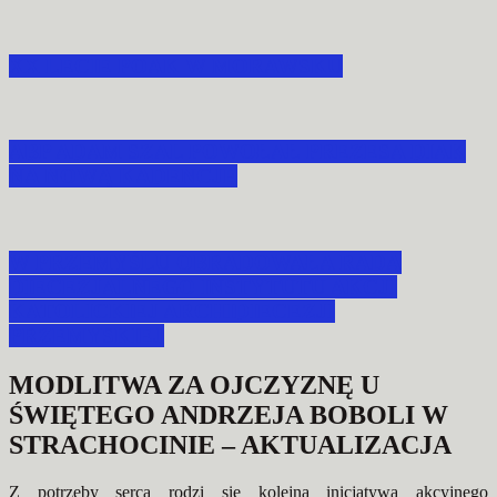
XX LECIE POAK W MORAWSKU
ABP ADAM SZAL POWOŁAŁ PREZESA DIAK
NA NOWĄ KADENCJĘ
W PRZEMYŚLU OBRADOWAŁA RADA
DIECEZJALNEGO INSTYTUTU AKCJI
KATOLICKIEJ ARCHIDIECEZJI
PRZEMYSKIEJ
MODLITWA ZA OJCZYZNĘ U
ŚWIĘTEGO ANDRZEJA BOBOLI W
STRACHOCINIE – AKTUALIZACJA
Z potrzeby serca rodzi się kolejna inicjatywa akcyjnego