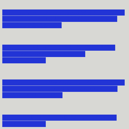
ZAPROSZENIE DO UDZIAŁU W OBCHODACH
70. ROCZNICY JASNOGÓRSKICH ŚLUBÓW
NARODU POLSKIEGO
V NARODOWA MODLITWA ZA OJCZYZNĘ
ZGROMADZIŁA WIERNYCH W
STRACHOCINIE
PIESZA PIELGRZYMKA AKCJI KATOLICKIEJ
ARCHIPREZBITERATU KROŚNIEŃSKIEGO
DO ŚW. JANA Z DUKLI
NARODOWA MODLITWA ZA OJCZYZNĘ W
STRACHOCINIE