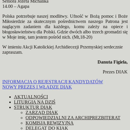
Seniora Józefa Michalika
14.00 – Agapa
Polska potrzebuje naszej modlitwy. Ufność w Bożą pomoc i Boże
Miłosierdzie za skutecznym pośrednictwem naszego Patrona jest
naglącym zadaniem dla każdego, komu zależy na opiece i
błogosławieństwu dla Polski. Gdzie dwóch albo trzech gromadzi się
w Moje imię, tam jestem pośród nich. (Mt,18-20)
W imieniu Akcji Katolickiej Archidiecezji Przemyskiej serdecznie
zapraszam.
Danuta Figiela,
Prezes DIAK
Nawigacja
INFORMACJA O REJESTRACJI KANDYDATÓW
NOWY PREZES I WŁADZE DIAK
wpisu
AKTUALNOŚCI
LITURGIA NA DZIŚ
STRUKTUR DIAK
ZARZĄD DIAK
ODPOWIEDZIALNI ZA ARCHIPREZBITERAT
KOMISJA REWIZYJNA
DELEGAT DO KIAK