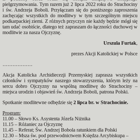
pielgrzymowania. Tym razem już 2 lipca 2022 roku do Strachociny
i św. Andrzeja Boboli. Przyłączam się do poniższego zaproszenia
zachęcając wszystkich do modlitwy w tym szczególnym miejscu
podkarpackiej ziemi. Z różnych przyczyn nie każdy będzie mógł się
tam udać osobiście, dlatego też zapraszam do łączności duchowej w
modlitwie za nasza Ojczyznę.
Urszula Furtak
,
prezes Akcji Katolickiej w Polsce
………………
Akcja Katolicka Archidiecezji Przemyskiej zaprasza wszystkich
członków i sympatyków naszego stowarzyszenia, którym leży na
sercu dobro Ojczyzny na wspólną modlitwę do Strachociny –
miejsca urodzin i objawień św. Andrzeja Boboli, patrona Polski.
Spotkanie modlitewne odbędzie się
2 lipca br. w Strachocinie.
Program:
11.00 – Słowo Ks. Asystenta Józefa Niżnika
11.15 – Różaniec za Ojczyznę
11.45 – Referat; Św. Andrzej Bobola ratunkiem dla Polski
12.30 – Msza św. pod przewodnictwem Księdza Arcybiskupa –