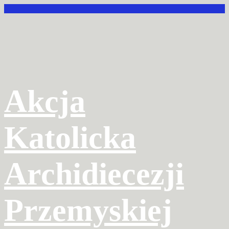
Przejdź
do
treści
Akcja
Katolicka
Archidiecezji
Przemyskiej