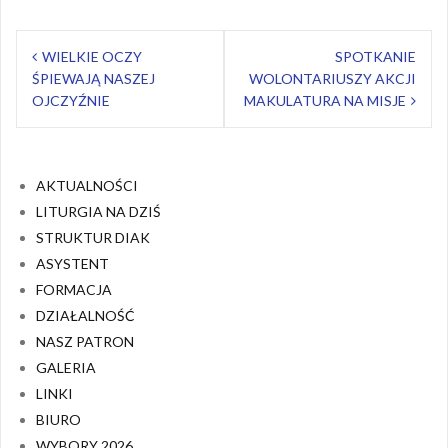
Nawigacja
WIELKIE OCZY
SPOTKANIE
wpisu
ŚPIEWAJĄ NASZEJ
WOLONTARIUSZY AKCJI
OJCZYŹNIE
MAKULATURA NA MISJE
AKTUALNOŚCI
LITURGIA NA DZIŚ
STRUKTUR DIAK
ASYSTENT
FORMACJA
DZIAŁALNOŚĆ
NASZ PATRON
GALERIA
LINKI
BIURO
WYBORY 2026