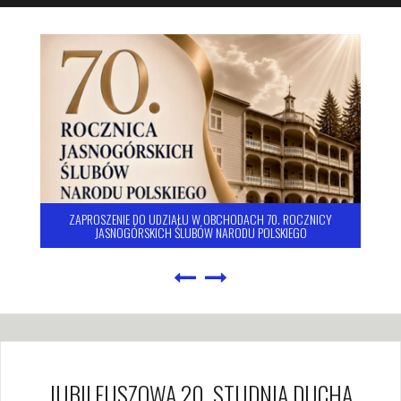
ZAPROSZENIE DO UDZIAŁU W OBCHODACH 70. ROCZNICY
JASNOGÓRSKICH ŚLUBÓW NARODU POLSKIEGO
JUBILEUSZOWA 20. STUDNIA DUCHA