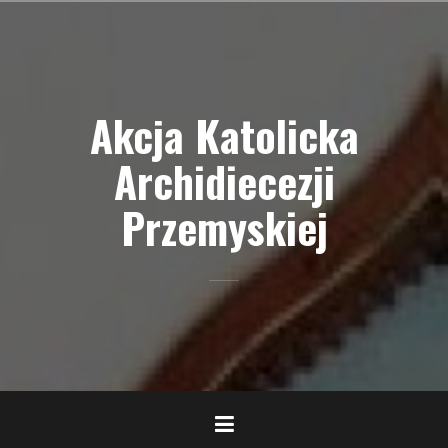
Przejdź
do
treści
Akcja Katolicka
Archidiecezji
Przemyskiej