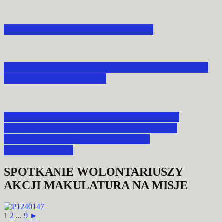
XX LECIE POAK W MORAWSKU
ABP ADAM SZAL POWOŁAŁ PREZESA DIAK
NA NOWĄ KADENCJĘ
W PRZEMYŚLU OBRADOWAŁA RADA
DIECEZJALNEGO INSTYTUTU AKCJI
KATOLICKIEJ ARCHIDIECEZJI
PRZEMYSKIEJ
SPOTKANIE WOLONTARIUSZY
AKCJI MAKULATURA NA MISJE
1
2
...
9
►