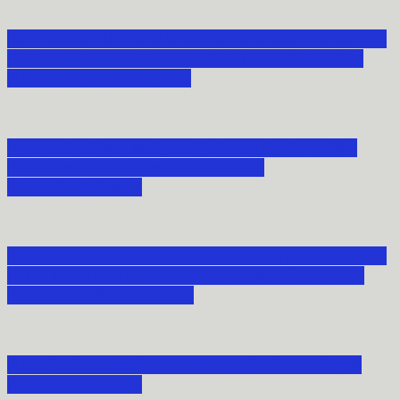
ZAPROSZENIE DO UDZIAŁU W OBCHODACH
70. ROCZNICY JASNOGÓRSKICH ŚLUBÓW
NARODU POLSKIEGO
V NARODOWA MODLITWA ZA OJCZYZNĘ
ZGROMADZIŁA WIERNYCH W
STRACHOCINIE
PIESZA PIELGRZYMKA AKCJI KATOLICKIEJ
ARCHIPREZBITERATU KROŚNIEŃSKIEGO
DO ŚW. JANA Z DUKLI
NARODOWA MODLITWA ZA OJCZYZNĘ W
STRACHOCINIE