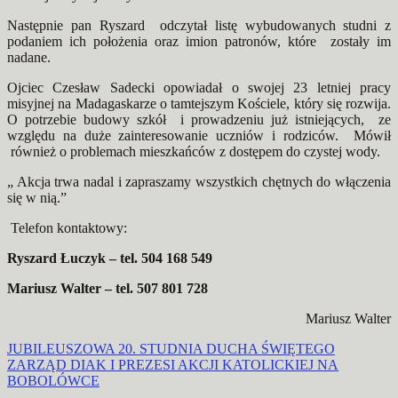
Następnie pan Ryszard odczytał listę wybudowanych studni z
podaniem ich położenia oraz imion patronów, które zostały im
nadane.
Ojciec Czesław Sadecki opowiadał o swojej 23 letniej pracy
misyjnej na Madagaskarze o tamtejszym Kościele, który się rozwija.
O potrzebie budowy szkół i prowadzeniu już istniejących, ze
względu na duże zainteresowanie uczniów i rodziców. Mówił
również o problemach mieszkańców z dostępem do czystej wody.
„ Akcja trwa nadal i zapraszamy wszystkich chętnych do włączenia
się w nią.”
Telefon kontaktowy:
Ryszard Łuczyk – tel. 504 168 549
Mariusz Walter – tel. 507 801 728
Mariusz Walter
Nawigacja
JUBILEUSZOWA 20. STUDNIA DUCHA ŚWIĘTEGO
ZARZĄD DIAK I PREZESI AKCJI KATOLICKIEJ NA
wpisu
BOBOLÓWCE