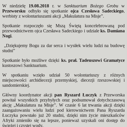
W niedzielę
19.08.2018
r. w
Sanktuarium Bożego Grobu
w
Przeworsku
odbyło się spotkanie
ojca Czesława Sadeckiego
,
werbisty z wolontariuszami akcji „Makulatura na Misje”.
Spotkanie rozpoczęło się Mszą Świętą koncelebrowaną pod
przewodnictwem ojca Czesława Sadeckiego i udziale
ks. Damiana
Nogi
.
„Dziękujemy Bogu za dar serca i wysiłek wielu ludzi na budowę
studni”
Spotkanie było możliwe dzięki
ks. prał. Tadeuszowi Gramatyce
kustoszowi Sanktuarium.
W spotkaniu wzięło udział 50 wolontariuszy z różnych
miejscowości archidiecezji przemyskiej, diecezji rzeszowskiej i
sandomierskiej.
Główny koordynator akcji
pan Ryszard Łuczyk
z Przeworska
powitał wszystkich przybyłych oraz podsumował dotychczasową
akcję „Makulatura na Misje”. W czasie 6 lat trwania akcji dzięki
zaangażowaniu wielu ludzi pod kierownictwem Pana Ryszarda
Łuczyka powstało już 20 studni, dzięki nim życie mieszkańców
Afryki zmieniło się na lepsze, ponieważ uzyskali oni dostęp do
świeżej i czystej wody.