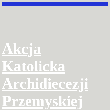
Przejdź
do
treści
Akcja
Katolicka
Archidiecezji
Przemyskiej