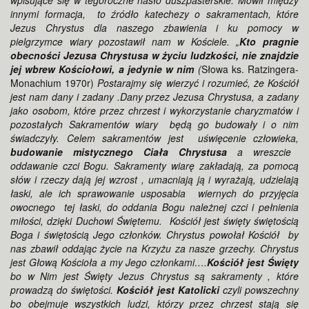
wpisujące się w tegoroczne hasło duszpasterskie. Mówił między
innymi formacja, to źródło katechezy o sakramentach, które
Jezus Chrystus dla naszego zbawienia i ku pomocy w
pielgrzymce wiary pozostawił nam w Kościele. „
Kto pragnie
obecności Jezusa Chrystusa w życiu ludzkości, nie znajdzie
jej wbrew Kościołowi, a jedynie w nim
(
Słowa ks. Ratzingera-
Monachium 1970r)
Postarajmy się wierzyć i rozumieć, że Kościół
jest nam dany i zadany .Dany przez Jezusa Chrystusa, a zadany
jako osobom, które przez chrzest i wykorzystanie charyzmatów i
pozostałych Sakramentów wiary będą go budowały i o nim
świadczyły. Celem sakramentów jest uświęcenie człowieka,
budowanie mistycznego Ciała Chrystusa
a wreszcie
oddawanie czci Bogu. Sakramenty wiarę zakładają, za pomocą
słów i rzeczy dają jej wzrost , umacniają ją i wyrażają, udzielają
łaski, ale ich sprawowanie usposabia wiernych do przyjęcia
owocnego tej łaski, do oddania Bogu należnej czci i pełnienia
miłości, dzięki Duchowi Świętemu. Kościół jest święty świętością
Boga i świętością Jego członków. Chrystus powołał Kościół by
nas zbawił oddając życie na Krzyżu za nasze grzechy. Chrystus
jest Głową Kościoła a my Jego członkami….
Kościół jest Święty
bo w Nim jest Święty Jezus Chrystus są sakramenty , które
prowadzą do świętości.
Kościół jest Katolicki
czyli powszechny
bo obejmuje wszystkich ludzi, którzy przez chrzest stają się