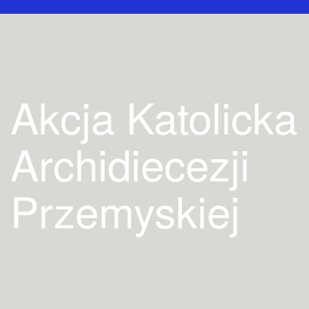
Przejdź
do
treści
Akcja Katolicka
Archidiecezji
Przemyskiej