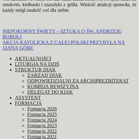
smalcem, kiełbaski i szaszłyki z grilla. Wielość atrakcji sprawiła, że
każdy mógł znaleźć coś dla siebie.
Nawigacja
NIEPOKORNY ŚWIĘTY – SZTUKA O ŚW. ANDRZEJU
BOBOLI
wpisu
AKCJA KATOLICKA Z CAŁEJ POLSKI PRZYBYŁA NA
JASNĄ GÓRĘ
AKTUALNOŚCI
LITURGIA NA DZIŚ
STRUKTUR DIAK
ZARZĄD DIAK
ODPOWIEDZIALNI ZA ARCHIPREZBITERAT
KOMISJA REWIZYJNA
DELEGAT DO KIAK
ASYSTENT
FORMACJA
Formacja 2026
Formacja 2025
Formacja 2024
Formacja 2023
Formacja 2022
Formacja 2021