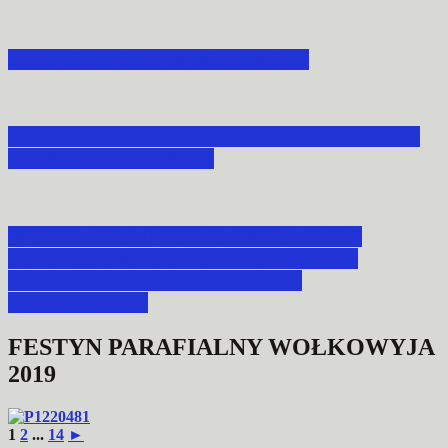
XX LECIE POAK W MORAWSKU
ABP ADAM SZAL POWOŁAŁ PREZESA DIAK
NA NOWĄ KADENCJĘ
W PRZEMYŚLU OBRADOWAŁA RADA
DIECEZJALNEGO INSTYTUTU AKCJI
KATOLICKIEJ ARCHIDIECEZJI
PRZEMYSKIEJ
FESTYN PARAFIALNY WOŁKOWYJA
2019
1
2
...
14
►