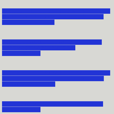
ZAPROSZENIE DO UDZIAŁU W OBCHODACH
70. ROCZNICY JASNOGÓRSKICH ŚLUBÓW
NARODU POLSKIEGO
V NARODOWA MODLITWA ZA OJCZYZNĘ
ZGROMADZIŁA WIERNYCH W
STRACHOCINIE
PIESZA PIELGRZYMKA AKCJI KATOLICKIEJ
ARCHIPREZBITERATU KROŚNIEŃSKIEGO
DO ŚW. JANA Z DUKLI
NARODOWA MODLITWA ZA OJCZYZNĘ W
STRACHOCINIE