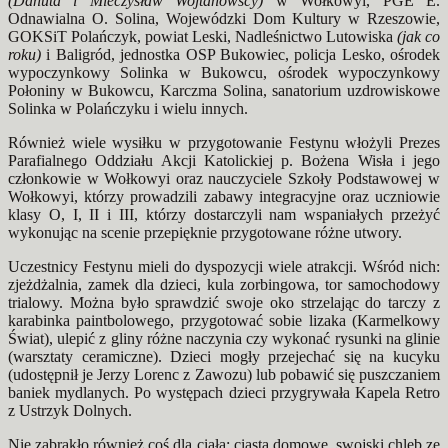
(Danuta i Mieczysław Wojtanowscy)
w Wołkowyi, PGE E.
Odnawialna O. Solina, Wojewódzki Dom Kultury w Rzeszowie,
GOKSiT Polańczyk, powiat Leski, Nadleśnictwo Lutowiska
(jak co
roku)
i Baligród, jednostka OSP Bukowiec, policja Lesko, ośrodek
wypoczynkowy Solinka w Bukowcu, ośrodek wypoczynkowy
Połoniny w Bukowcu, Karczma Solina, sanatorium uzdrowiskowe
Solinka w Polańczyku i wielu innych.
Również wiele wysiłku w przygotowanie Festynu włożyli Prezes
Parafialnego Oddziału Akcji Katolickiej p. Bożena Wisła i jego
członkowie w Wołkowyi oraz nauczyciele Szkoły Podstawowej w
Wołkowyi, którzy prowadzili zabawy integracyjne oraz uczniowie
klasy O, I, II i III, którzy dostarczyli nam wspaniałych przeżyć
wykonując na scenie przepięknie przygotowane różne utwory.
Uczestnicy Festynu mieli do dyspozycji wiele atrakcji. Wśród nich:
zjeżdżalnia, zamek dla dzieci, kula zorbingowa, tor samochodowy
trialowy. Można było sprawdzić swoje oko strzelając do tarczy z
karabinka paintbolowego, przygotować sobie lizaka (Karmelkowy
Świat), ulepić z gliny różne naczynia czy wykonać rysunki na glinie
(warsztaty ceramiczne). Dzieci mogły przejechać się na kucyku
(udostępnił je Jerzy Lorenc z Zawozu) lub pobawić się puszczaniem
baniek mydlanych. Po występach dzieci przygrywała Kapela Retro
z Ustrzyk Dolnych.
Nie zabrakło również coś dla ciała: ciasta domowe, swojski chleb ze