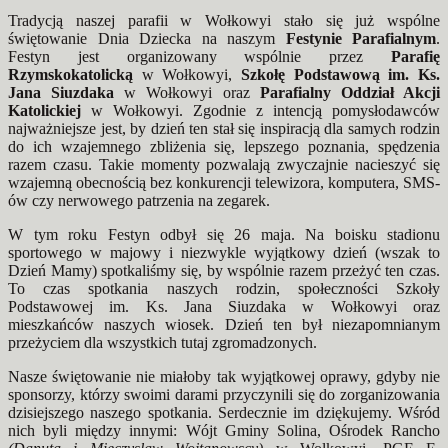
Tradycją naszej parafii w Wołkowyi stało się już wspólne
świętowanie Dnia Dziecka na naszym
Festynie Parafialnym
.
Festyn jest organizowany wspólnie przez
Parafię
Rzymskokatolicką
w Wołkowyi,
Szkołę Podstawową im. Ks.
Jana Siuzdaka
w Wołkowyi oraz
Parafialny Oddział Akcji
Katolickiej
w Wołkowyi. Zgodnie z intencją pomysłodawców
najważniejsze jest, by dzień ten stał się inspiracją dla samych rodzin
do ich wzajemnego zbliżenia się, lepszego poznania, spędzenia
razem czasu. Takie momenty pozwalają zwyczajnie nacieszyć się
wzajemną obecnością bez konkurencji telewizora, komputera, SMS-
ów czy nerwowego patrzenia na zegarek.
W tym roku Festyn odbył się 26 maja. Na boisku stadionu
sportowego w majowy i niezwykle wyjątkowy dzień (wszak to
Dzień Mamy) spotkaliśmy się, by wspólnie razem przeżyć ten czas.
To czas spotkania naszych rodzin, społeczności Szkoły
Podstawowej im. Ks. Jana Siuzdaka w Wołkowyi oraz
mieszkańców naszych wiosek. Dzień ten był niezapomnianym
przeżyciem dla wszystkich tutaj zgromadzonych.
Nasze świętowanie nie miałoby tak wyjątkowej oprawy, gdyby nie
sponsorzy, którzy swoimi darami przyczynili się do zorganizowania
dzisiejszego naszego spotkania. Serdecznie im dziękujemy. Wśród
nich byli między innymi: Wójt Gminy Solina, Ośrodek Rancho