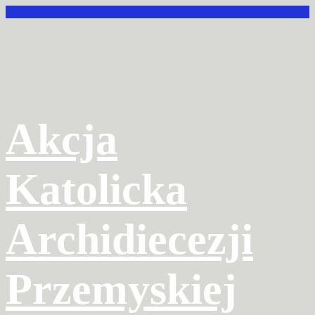
Przejdź
do
treści
Akcja
Katolicka
Archidiecezji
Przemyskiej