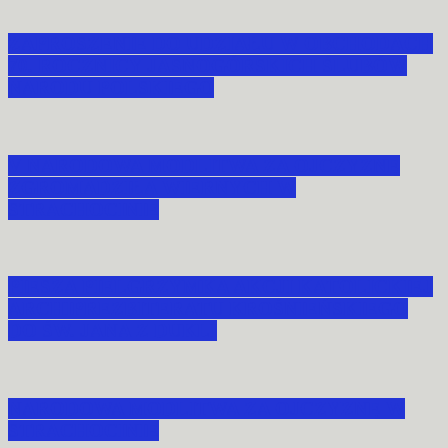
ZAPROSZENIE DO UDZIAŁU W OBCHODACH
70. ROCZNICY JASNOGÓRSKICH ŚLUBÓW
NARODU POLSKIEGO
V NARODOWA MODLITWA ZA OJCZYZNĘ
ZGROMADZIŁA WIERNYCH W
STRACHOCINIE
PIESZA PIELGRZYMKA AKCJI KATOLICKIEJ
ARCHIPREZBITERATU KROŚNIEŃSKIEGO
DO ŚW. JANA Z DUKLI
NARODOWA MODLITWA ZA OJCZYZNĘ W
STRACHOCINIE