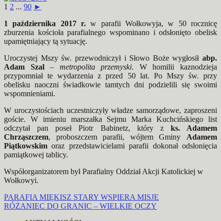
1
2
...
90
►
1 października 2017 r.
w parafii Wołkowyja, w 50 rocznicę
zburzenia kościoła parafialnego wspominano i odsłonięto obelisk
upamiętniający tą sytuację.
Uroczystej Mszy św. przewodniczył i Słowo Boże wygłosił
abp.
Adam Szal
–
metropolita przemyski
. W homilii kaznodzieja
przypomniał te wydarzenia z przed 50 lat. Po Mszy św. przy
obelisku naoczni świadkowie tamtych dni podzielili się swoimi
wspomnieniami.
W uroczystościach uczestniczyły władze samorządowe, zaproszeni
goście. W imieniu marszałka Sejmu Marka Kuchcińskiego list
odczytał pan poseł Piotr Babinetz, który z
ks. Adamem
Chrząszczem
, proboszczem parafii, wójtem Gminy
Adamem
Piątkowskim
oraz przedstawicielami parafii dokonał odsłonięcia
pamiątkowej tablicy.
Współorganizatorem był Parafialny Oddział Akcji Katolickiej w
Wołkowyi.
Nawigacja
PARAFIA MIĘKISZ STARY WSPIERA MISJE
RÓŻANIEC DO GRANIC – WIELKIE OCZY
wpisu