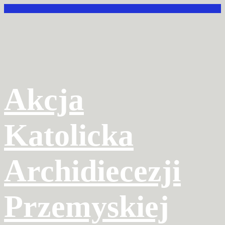
Przejdź
do
treści
Akcja
Katolicka
Archidiecezji
Przemyskiej