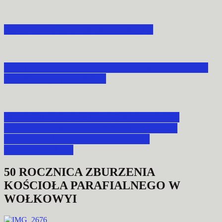
XX LECIE POAK W MORAWSKU
ABP ADAM SZAL POWOŁAŁ PREZESA DIAK
NA NOWĄ KADENCJĘ
W PRZEMYŚLU OBRADOWAŁA RADA
DIECEZJALNEGO INSTYTUTU AKCJI
KATOLICKIEJ ARCHIDIECEZJI
PRZEMYSKIEJ
50 ROCZNICA ZBURZENIA
KOŚCIOŁA PARAFIALNEGO W
WOŁKOWYI