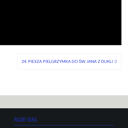
24. PIESZA PIELGRZYMKA DO ŚW. JANA Z DUKLI
RADIO FARA