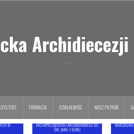
icka Archidiecezji
ASYSTENT
FORMACJA
DZIAŁALNOŚĆ
NASZ PATRON
G
A OJCZYZNĘ
PIESZA PIELGRZYMKA AKCJI KATOLICKIEJ
NYCH W
ARCHIPREZBITERATU KROŚNIEŃSKIEGO DO
NARODOWA 
ŚW. JANA Z DUKLI