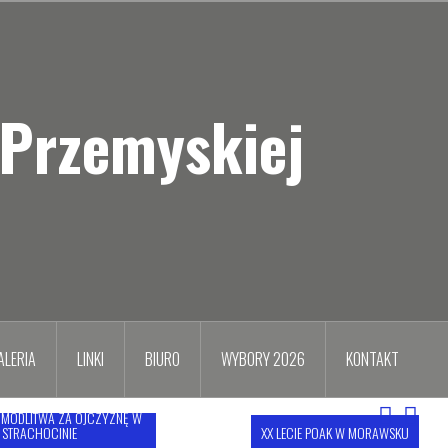
 Przemyskiej
ALERIA
LINKI
BIURO
WYBORY 2026
KONTAKT
MODLITWA ZA OJCZYZNĘ W
STRACHOCINIE
XX LECIE POAK W MORAWSKU