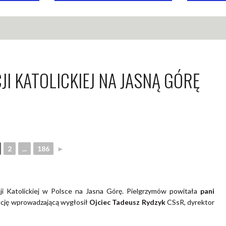
JI KATOLICKIEJ NA JASNĄ GÓRĘ
2
...
186
►
i Katolickiej w Polsce na Jasna Górę. Pielgrzymów powitała
pani
ncję wprowadzającą wygłosił
Ojciec Tadeusz Rydzyk
CSsR, dyrektor