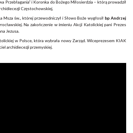
a Przebłagania” i Koronka do Bożego Miłosierdzia – którą prowadził
Archidiecezji Częstochowskiej,
a Msza św., której przewodniczył i Słowo Boże wygłosił
bp Andrzej
wrocławskiej. Na zakończenie w imieniu Akcji Katolickiej pani Prezes
ana Jezusa.
atolickiej w Polsce, która wybrała nowy Zarząd. Wiceprezesem KIAK
iel archidiecezji przemyskiej.