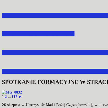
NARODOWA MODLITWA ZA OJCZYZNĘ W STR
XX LECIE POAK W MORAWSKU
ABP ADAM SZAL POWOŁAŁ PREZESA DIAK N
W PRZEMYŚLU OBRADOWAŁA RADA DIECEZJA
SPOTKANIE FORMACYJNE W STRAC
1
2
...
117
►
26 sierpnia
w Uroczystość Matki Bożej Częstochowskiej, w pierwsz