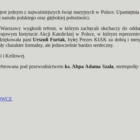
 jest jednym z najważniejszych świąt maryjnych w Polsce. Upamiętnia
 narodu polskiego oraz głębokiej pobożności.
Warszawy wygłosili referat, w którym zachęcali słuchaczy do odda
ajowym Instytucie Akcji Katolickiej w Polsce, w którym reprezentow
dziękowała pani
Urszuli Furtak
, byłej Prezes KIAK za dobrą i mery
y charakter formalny, ale jednocześnie bardzo serdeczny.
 i Królowej.
elebrowana pod przewodnictwem
ks. Abpa Adama Szala
,
metropolity
ÓWCE