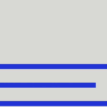
70. ROCZNICY JASNOGÓRSKICH ŚLUBÓW NAR
OMADZIŁA WIERNYCH W STRACHOCINIE
ARCHIPREZBITERATU KROŚNIEŃSKIEGO DO ŚW