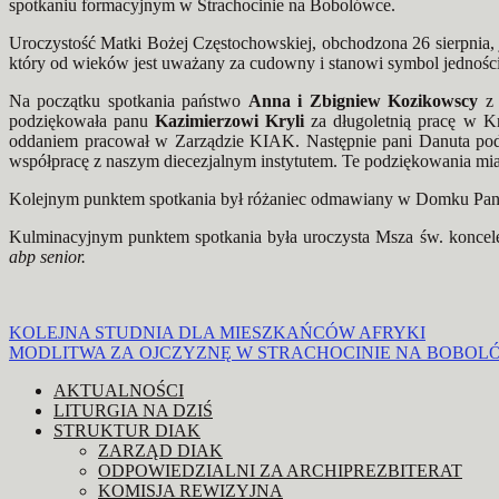
spotkaniu formacyjnym w Strachocinie na Bobolówce.
Uroczystość Matki Bożej Częstochowskiej, obchodzona 26 sierpnia,
który od wieków jest uważany za cudowny i stanowi symbol jedności
Na początku spotkania państwo
Anna i Zbigniew Kozikowscy
z 
podziękowała panu
Kazimierzowi Kryli
za długoletnią pracę w Kr
oddaniem pracował w Zarządzie KIAK. Następnie pani Danuta po
współpracę z naszym diecezjalnym instytutem. Te podziękowania miał
Kolejnym punktem spotkania był różaniec odmawiany w Domku Pani
Kulminacyjnym punktem spotkania była uroczysta Msza św. konc
abp senior.
Nawigacja
KOLEJNA STUDNIA DLA MIESZKAŃCÓW AFRYKI
MODLITWA ZA OJCZYZNĘ W STRACHOCINIE NA BOBOL
wpisu
AKTUALNOŚCI
LITURGIA NA DZIŚ
STRUKTUR DIAK
ZARZĄD DIAK
ODPOWIEDZIALNI ZA ARCHIPREZBITERAT
KOMISJA REWIZYJNA