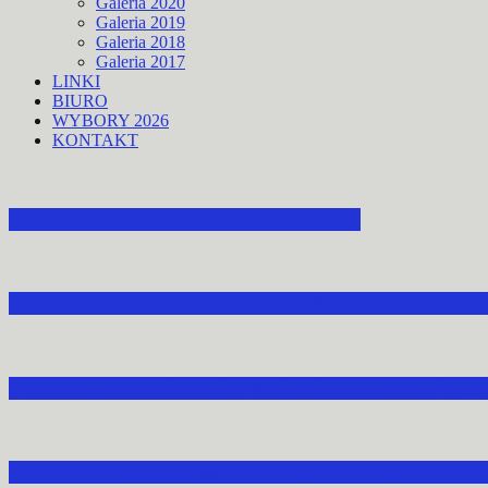
Galeria 2020
Galeria 2019
Galeria 2018
Galeria 2017
LINKI
BIURO
WYBORY 2026
KONTAKT
ZAPROSZENIE DO STRACHOCINY
ZAPROSZENIE DO UDZIAŁU W OBCHODACH 
V NARODOWA MODLITWA ZA OJCZYZNĘ ZGR
PIESZA PIELGRZYMKA AKCJI KATOLICKIEJ 