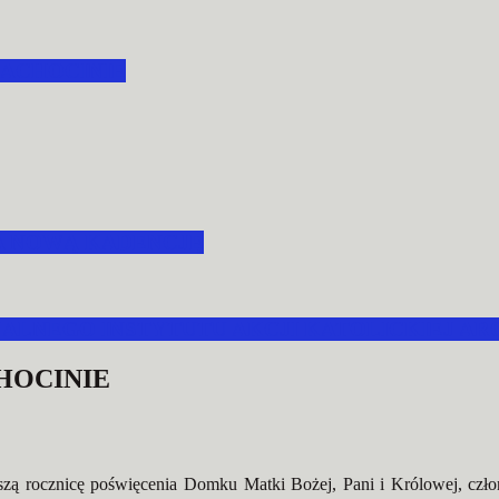
ACHOCINIE
A NOWĄ KADENCJĘ
LNEGO INSTYTUTU AKCJI KATOLICKIEJ ARC
HOCINIE
ą rocznicę poświęcenia Domku Matki Bożej, Pani i Królowej, członk