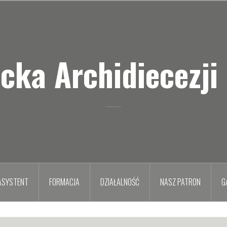
icka Archidiecezji
ASYSTENT
FORMACJA
DZIAŁALNOŚĆ
NASZ PATRON
G