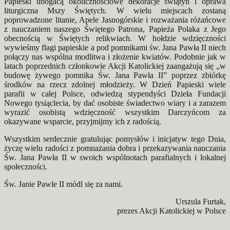
Papieski ubogacą okolicznościowe dekoracje świątyń i oprawa
liturgiczna Mszy Świętych. W wielu miejscach zostaną
poprowadzone litanie, Apele Jasnogórskie i rozważania różańcowe
z nauczaniem naszego Świętego Patrona, Papieża Polaka z Jego
obecnością w Świętych relikwiach. W hołdzie wdzięczności
wywieśmy flagi papieskie a pod pomnikami św. Jana Pawła II niech
połączy nas wspólna modlitwa i złożenie kwiatów. Podobnie jak w
latach poprzednich członkowie Akcji Katolickiej zaangażują się „w
budowę żywego pomnika Św. Jana Pawła II” poprzez zbiórkę
środków na rzecz zdolnej młodzieży. W Dzień Papieski wiele
parafii w całej Polsce, odwiedzą stypendyści Dzieła Fundacji
Nowego tysiąclecia, by dać osobiste świadectwo wiary i a zarazem
wyrazić osobistą wdzięczność wszystkim Darczyńcom za
okazywane wsparcie, przyjmijmy ich z radością.
Wszystkim serdecznie gratulując pomysłów i inicjatyw tego Dnia,
życzę wielu radości z pomnażania dobra i przekazywania nauczania
Św. Jana Pawła II w swoich wspólnotach parafialnych i lokalnej
społeczności.
Św. Janie Pawle II módl się za nami.
Urszula Furtak,
prezes Akcji Katolickiej w Polsce