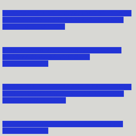
ZAPROSZENIE DO UDZIAŁU W OBCHODACH
70. ROCZNICY JASNOGÓRSKICH ŚLUBÓW
NARODU POLSKIEGO
V NARODOWA MODLITWA ZA OJCZYZNĘ
ZGROMADZIŁA WIERNYCH W
STRACHOCINIE
PIESZA PIELGRZYMKA AKCJI KATOLICKIEJ
ARCHIPREZBITERATU KROŚNIEŃSKIEGO
DO ŚW. JANA Z DUKLI
NARODOWA MODLITWA ZA OJCZYZNĘ W
STRACHOCINIE