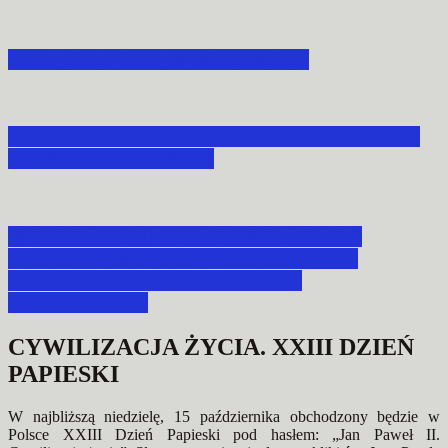
XX LECIE POAK W MORAWSKU
ABP ADAM SZAL POWOŁAŁ PREZESA DIAK
NA NOWĄ KADENCJĘ
W PRZEMYŚLU OBRADOWAŁA RADA
DIECEZJALNEGO INSTYTUTU AKCJI
KATOLICKIEJ ARCHIDIECEZJI
PRZEMYSKIEJ
CYWILIZACJA ŻYCIA. XXIII DZIEŃ
PAPIESKI
W najbliższą niedzielę, 15 października obchodzony będzie w
Polsce XXIII Dzień Papieski pod hasłem: „Jan Paweł II.