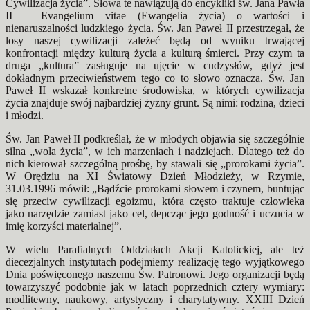
Cywilizacja życia”. Słowa te nawiązują do encykliki św. Jana Pawła
II – Evangelium vitae (Ewangelia życia) o wartości i
nienaruszalności ludzkiego życia. Św. Jan Paweł II przestrzegał, że
losy naszej cywilizacji zależeć będą od wyniku trwającej
konfrontacji między kulturą życia a kulturą śmierci. Przy czym ta
druga „kultura” zasługuje na ujęcie w cudzysłów, gdyż jest
dokładnym przeciwieństwem tego co to słowo oznacza. Św. Jan
Paweł II wskazał konkretne środowiska, w których cywilizacja
życia znajduje swój najbardziej żyzny grunt. Są nimi: rodzina, dzieci
i młodzi.
Św. Jan Paweł II podkreślał, że w młodych objawia się szczególnie
silna „wola życia”, w ich marzeniach i nadziejach. Dlatego też do
nich kierował szczególną prośbę, by stawali się „prorokami życia”.
W Orędziu na XI Światowy Dzień Młodzieży, w Rzymie,
31.03.1996 mówił: „Bądźcie prorokami słowem i czynem, buntując
się przeciw cywilizacji egoizmu, która często traktuje człowieka
jako narzędzie zamiast jako cel, depcząc jego godność i uczucia w
imię korzyści materialnej”.
W wielu Parafialnych Oddziałach Akcji Katolickiej, ale też
diecezjalnych instytutach podejmiemy realizację tego wyjątkowego
Dnia poświęconego naszemu Św. Patronowi. Jego organizacji będą
towarzyszyć podobnie jak w latach poprzednich cztery wymiary:
modlitewny, naukowy, artystyczny i charytatywny. XXIII Dzień