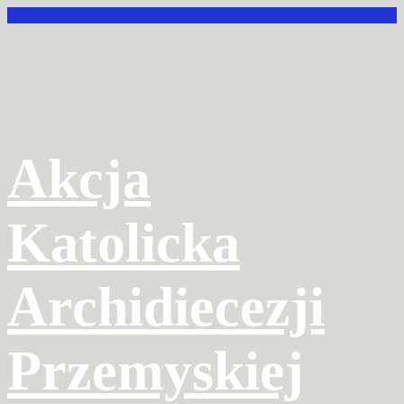
Przejdź
do
treści
Akcja
Katolicka
Archidiecezji
Przemyskiej