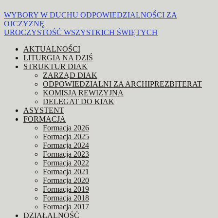
Nawigacja
WYBORY W DUCHU ODPOWIEDZIALNOŚCI ZA
OJCZYZNĘ
wpisu
UROCZYSTOŚĆ WSZYSTKICH ŚWIĘTYCH
AKTUALNOŚCI
LITURGIA NA DZIŚ
STRUKTUR DIAK
ZARZĄD DIAK
ODPOWIEDZIALNI ZA ARCHIPREZBITERAT
KOMISJA REWIZYJNA
DELEGAT DO KIAK
ASYSTENT
FORMACJA
Formacja 2026
Formacja 2025
Formacja 2024
Formacja 2023
Formacja 2022
Formacja 2021
Formacja 2020
Formacja 2019
Formacja 2018
Formacja 2017
DZIAŁALNOŚĆ