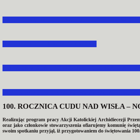
NARODOWA MODLITWA ZA OJCZYZNĘ W STR
XX LECIE POAK W MORAWSKU
ABP ADAM SZAL POWOŁAŁ PREZESA DIAK N
W PRZEMYŚLU OBRADOWAŁA RADA DIECEZJA
100. ROCZNICA CUDU NAD WISŁA – 
Realizując program pracy Akcji Katolickiej Archidiecezji Prz
oraz jako członkowie stowarzyszenia ofiarujemy komunię święt
swoim spotkaniu przyjął, iż przygotowaniem do świętowania 100