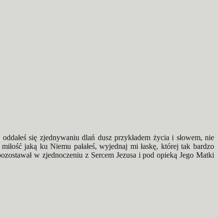
e oddałeś się zjednywaniu dlań dusz przykładem życia i słowem, nie
miłość jaką ku Niemu pałałeś, wyjednaj mi łaskę, której tak bardzo
zostawał w zjednoczeniu z Sercem Jezusa i pod opieką Jego Matki