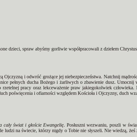
one dzieci, spraw abyśmy gorliwie współpracowali z dziełem Chrystusa
ą Ojczyzną i odwróć grożące jej niebezpieczeństwa. Natchnij mądrością
ice pełnych ducha Bożego i żarliwych o zbawienie dusz. Umocnij w 
o rzetelnej pracy oraz lekceważenie praw jakiegokolwiek człowieka.
uch poświęcenia i ofiarności względem Kościoła i Ojczyzny, duch wza
na cały świat i głoście Ewangelię
. Posłuszni wezwaniu, poszli w świa
e ludzi na świecie, którzy nigdy o Tobie nie słyszeli. Nie wiedzą, żeś