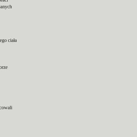
dbanych
ego ciała
orze
cowali