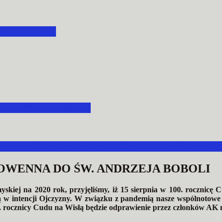
ACHOCINIE
A NOWĄ KADENCJĘ
LNEGO INSTYTUTU AKCJI KATOLICKIEJ ARC
NOWENNA DO ŚW. ANDRZEJA BOBOLI
emyskiej na 2020 rok, przyjęliśmy, iż 15 sierpnia w 100. roczni
ą w intencji Ojczyzny. W związku z pandemią nasze wspólnotowe
. rocznicy Cudu na Wisłą będzie odprawienie przez członków AK 