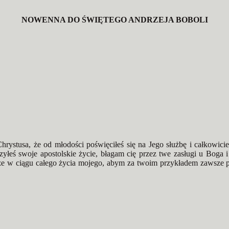
NOWENNA DO ŚWIĘTEGO ANDRZEJA BOBOLI
rystusa, że od młodości poświęciłeś się na Jego służbę i całkowici
łeś swoje apostolskie życie, błagam cię przez twe zasługi u Boga i 
w ciągu całego życia mojego, abym za twoim przykładem zawsze po