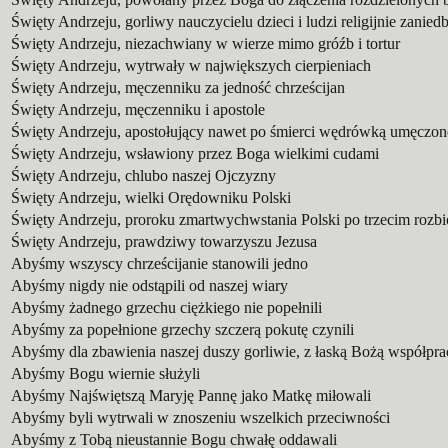
Święty Andrzeju, gorliwy nauczycielu dzieci i ludzi religijnie zanie
Święty Andrzeju, niezachwiany w wierze mimo gróźb i tortur
Święty Andrzeju, wytrwały w największych cierpieniach
Święty Andrzeju, męczenniku za jedność chrześcijan
Święty Andrzeju, męczenniku i apostole
Święty Andrzeju, apostołujący nawet po śmierci wędrówką umęczon
Święty Andrzeju, wsławiony przez Boga wielkimi cudami
Święty Andrzeju, chlubo naszej Ojczyzny
Święty Andrzeju, wielki Orędowniku Polski
Święty Andrzeju, proroku zmartwychwstania Polski po trzecim rozbi
Święty Andrzeju, prawdziwy towarzyszu Jezusa
Abyśmy wszyscy chrześcijanie stanowili jedno
Abyśmy nigdy nie odstąpili od naszej wiary
Abyśmy żadnego grzechu ciężkiego nie popełnili
Abyśmy za popełnione grzechy szczerą pokutę czynili
Abyśmy dla zbawienia naszej duszy gorliwie, z łaską Bożą współpra
Abyśmy Bogu wiernie służyli
Abyśmy Najświętszą Maryję Pannę jako Matkę miłowali
Abyśmy byli wytrwali w znoszeniu wszelkich przeciwności
Abyśmy z Tobą nieustannie Bogu chwałę oddawali