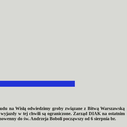
HIDIECEZJI PRZEMYSKIEJ
cę Cudu na Wisłą odwiedzimy groby związane z Bitwą Warszawską
 wyjazdy w tej chwili są ograniczone. Zarząd DIAK na ostatnim
nowenny do św. Andrzeja Boboli począwszy od 6 sierpnia br.