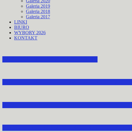
Galeria 2020
Galeria 2019
Galeria 2018
Galeria 2017
LINKI
BIURO
WYBORY 2026
KONTAKT
ZAPROSZENIE DO STRACHOCINY
ZAPROSZENIE DO UDZIAŁU W OBCHODACH 
V NARODOWA MODLITWA ZA OJCZYZNĘ ZGR
PIESZA PIELGRZYMKA AKCJI KATOLICKIEJ 