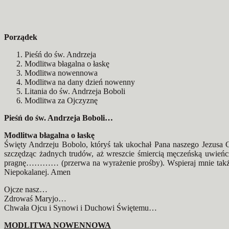
Porządek
Pieśń do św. Andrzeja
Modlitwa błagalna o łaskę
Modlitwa nowennowa
Modlitwa na dany dzień nowenny
Litania do św. Andrzeja Boboli
Modlitwa za Ojczyznę
Pieśń do św. Andrzeja Boboli…
Modlitwa błagalna o łaskę
Święty Andrzeju Bobolo, któryś tak ukochał Pana naszego Jezusa Ch
szczędząc żadnych trudów, aż wreszcie śmiercią męczeńską uwieńczy
pragnę………… (przerwa na wyrażenie prośby). Wspieraj mnie także 
Niepokalanej. Amen
Ojcze nasz…
Zdrowaś Maryjo…
Chwała Ojcu i Synowi i Duchowi Świętemu…
MODLITWA NOWENNOWA