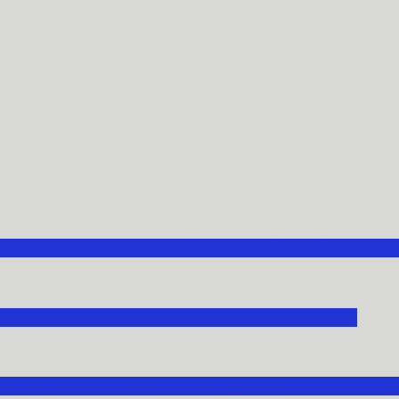
70. ROCZNICY JASNOGÓRSKICH ŚLUBÓW NAR
OMADZIŁA WIERNYCH W STRACHOCINIE
ARCHIPREZBITERATU KROŚNIEŃSKIEGO DO ŚW