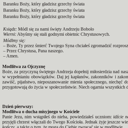
Baranku Boży, który gładzisz grzechy świata
Baranku Boży, który gładzisz grzechy świata
Baranku Boży, który gładzisz grzechy świata
Ksiądz:
Módl się za nami święty Andrzeju Bobolo
Wierni:
Abyśmy się stali godnymi obietnic Chrystusowych.
Módlmy się:
– Boże, Ty przez śmierć Twojego Syna chciałeś zgromadzić rozprosz
– Przez Chrystusa, Pana naszego.
– Amen.
Modlitwa za Ojczyznę
Boże, za przyczyną świętego Andrzeja dopełnij miłosierdzia nad nasz
w wypełnianiu obowiązków. Daj jej kapłanów, zakonników i zakonn
zawiść, pijaństwo, nieposzanowanie mienia społecznego, niechęć d
przygotowują do życia w społeczeństwie. Niech ogarnia wszystkich d
Dzień pierwszy:
Modlitwa o ducha misyjnego w Kościele
Panie Jezu, nim wstąpiłeś do nieba, powiedziałeś uczniom:
idźcie 
przyjęli chrzest włączali do Twego Kościoła. Jednak żyje jeszcze wiel
kończy
, a także o tym, że mogą do Ciebie zwracać się w modlitwie.