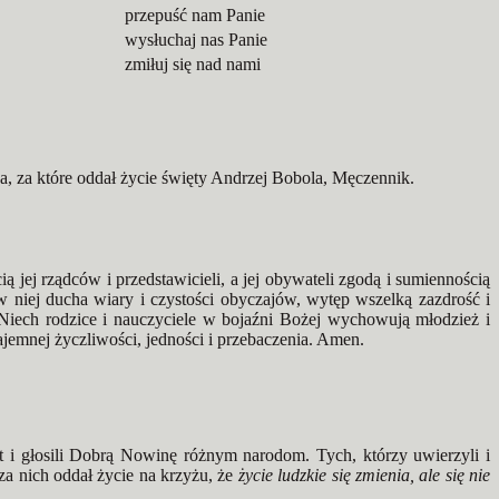
przepuść nam Panie
wysłuchaj nas Panie
zmiłuj się nad nami
, za które oddał życie święty Andrzej Bobola, Męczennik.
 jej rządców i przedstawicieli, a jej obywateli zgodą i sumiennością
niej ducha wiary i czystości obyczajów, wytęp wszelką zazdrość i
 Niech rodzice i nauczyciele w bojaźni Bożej wychowują młodzież i
jemnej życzliwości, jedności i przebaczenia. Amen.
t i głosili Dobrą Nowinę różnym narodom. Tych, którzy uwierzyli i
 za nich oddał życie na krzyżu, że
życie ludzkie się zmienia, ale się nie